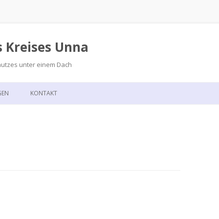
s Kreises Unna
hutzes unter einem Dach
Zum
Inhalt
GEN
KONTAKT
springen
GSKALENDER
ANFAHRT
T