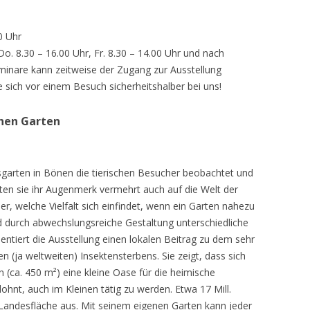
0 Uhr
 Do. 8.30 – 16.00 Uhr, Fr. 8.30 – 14.00 Uhr und nach
inare kann zeitweise der Zugang zur Ausstellung
e sich vor einem Besuch sicherheitshalber bei uns!
chen Garten
sgarten in Bönen die tierischen Besucher beobachtet und
teten sie ihr Augenmerk vermehrt auch auf die Welt der
r, welche Vielfalt sich einfindet, wenn ein Garten nahezu
d durch abwechslungsreiche Gestaltung unterschiedliche
ntiert die Ausstellung einen lokalen Beitrag zu dem sehr
 (ja weltweiten) Insektensterbens. Sie zeigt, dass sich
n (ca. 450 m²) eine kleine Oase für die heimische
lohnt, auch im Kleinen tätig zu werden. Etwa 17 Mill.
andesfläche aus. Mit seinem eigenen Garten kann jeder