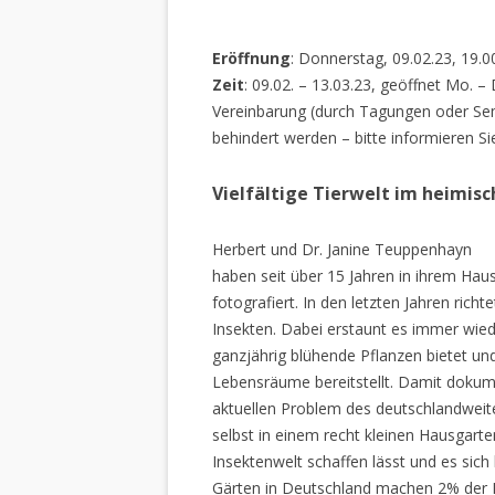
Eröffnung
: Donnerstag, 09.02.23, 19.0
Zeit
: 09.02. – 13.03.23, geöffnet Mo. –
Vereinbarung (durch Tagungen oder Sem
behindert werden – bitte informieren Si
Vielfältige Tierwelt im heimis
Herbert und Dr. Janine Teuppenhayn
haben seit über 15 Jahren in ihrem Hau
fotografiert. In den letzten Jahren rich
Insekten. Dabei erstaunt es immer wiede
ganzjährig blühende Pflanzen bietet un
Lebensräume bereitstellt. Damit dokume
aktuellen Problem des deutschlandweiten
selbst in einem recht kleinen Hausgarte
Insektenwelt schaffen lässt und es sich 
Gärten in Deutschland machen 2% der L