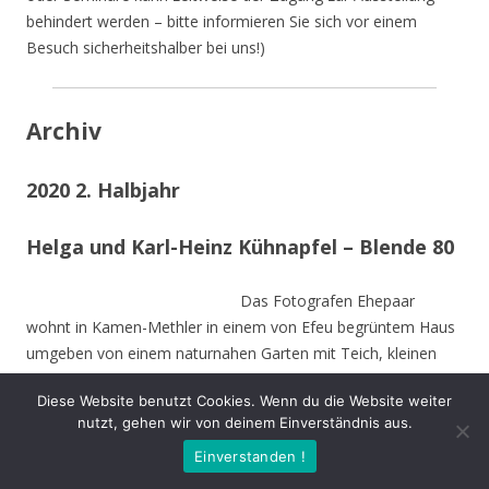
behindert werden – bitte informieren Sie sich vor einem
Besuch sicherheitshalber bei uns!)
Archiv
2020 2. Halbjahr
Helga und Karl-Heinz Kühnapfel – Blende 80
Das Fotografen Ehepaar
wohnt in Kamen-Methler in einem von Efeu begrüntem Haus
umgeben von einem naturnahen Garten mit Teich, kleinen
naturnahen Wiesen, Obstbäumen und weiteren hohen
Diese Website benutzt Cookies. Wenn du die Website weiter
Bäumen. Die Stämme der von Stürmen gefällten Bäume sind
nutzt, gehen wir von deinem Einverständnis aus.
zu Teilen im Garten integriert und dienen vielen Insekten und
Einverstanden !
Vögeln als Nahrungs-und Brutstätte.