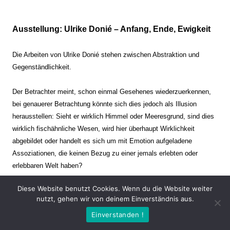
Ausstellung: Ulrike Donié – Anfang, Ende, Ewigkeit
Die Arbeiten von Ulrike Donié stehen zwischen Abstraktion und
Gegenständlichkeit.
Der Betrachter meint, schon einmal Gesehenes wiederzuerkennen,
bei genauerer Betrachtung könnte sich dies jedoch als Illusion
herausstellen: Sieht er wirklich Himmel oder Meeresgrund, sind dies
wirklich fischähnliche Wesen, wird hier überhaupt Wirklichkeit
abgebildet oder handelt es sich um mit Emotion aufgeladene
Assoziationen, die keinen Bezug zu einer jemals erlebten oder
erlebbaren Welt haben?
Diese Website benutzt Cookies. Wenn du die Website weiter
Verharren und Dynamik stehen sich dabei gegenüber. Zeit steht still
nutzt, gehen wir von deinem Einverständnis aus.
oder verrinnt im Nu. Es soll dabei eine Spannung, auch farblich, bis
Einverstanden !
zur Schmerzgrenze erzeugt werden. Die Arbeiten stellen ambivalente
Situationen dar. Kaum kann der Betrachter entscheiden, ob er hier