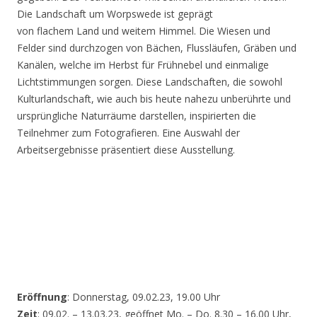
Die Landschaft um Worpswede ist geprägt
von flachem Land und weitem Himmel. Die Wiesen und
Felder sind durchzogen von Bächen, Flussläufen, Gräben und
Kanälen, welche im Herbst für Frühnebel und einmalige
Lichtstimmungen sorgen. Diese Landschaften, die sowohl
Kulturlandschaft, wie auch bis heute nahezu unberührte und
ursprüngliche Naturräume darstellen, inspirierten die
Teilnehmer zum Fotografieren. Eine Auswahl der
Arbeitsergebnisse präsentiert diese Ausstellung.
Eröffnung
: Donnerstag, 09.02.23, 19.00 Uhr
Zeit
: 09.02. – 13.03.23, geöffnet Mo. – Do. 8.30 – 16.00 Uhr,