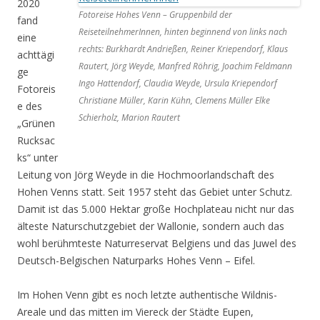
2020
Fotoreise Hohes Venn – Gruppenbild der
fand
ReiseteilnehmerInnen, hinten beginnend von links nach
eine
rechts: Burkhardt Andrießen, Reiner Kriependorf, Klaus
achttägi
Rautert, Jörg Weyde, Manfred Röhrig, Joachim Feldmann
ge
Ingo Hattendorf, Claudia Weyde, Ursula Kriependorf
Fotoreis
Christiane Müller, Karin Kühn, Clemens Müller Elke
e des
Schierholz, Marion Rautert
„Grünen
Rucksac
ks“ unter
Leitung von Jörg Weyde in die Hochmoorlandschaft des
Hohen Venns statt. Seit 1957 steht das Gebiet unter Schutz.
Damit ist das 5.000 Hektar große Hochplateau nicht nur das
älteste Naturschutzgebiet der Wallonie, sondern auch das
wohl berühmteste Naturreservat Belgiens und das Juwel des
Deutsch-Belgischen Naturparks Hohes Venn – Eifel.
Im Hohen Venn gibt es noch letzte authentische Wildnis-
Areale und das mitten im Viereck der Städte Eupen,