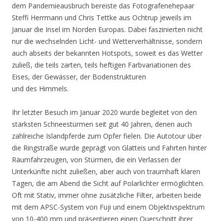
dem Pandemieausbruch bereiste das Fotografenehepaar
Steffi Herrmann und Chris Tettke aus Ochtrup jeweils im
Januar die Insel im Norden Europas. Dabei faszinierten nicht
nur die wechselnden Licht- und Wetterverhältnisse, sondern
auch abseits der bekannten Hotspots, soweit es das Wetter
zuließ, die teils zarten, teils heftigen Farbvariationen des
Eises, der Gewässer, der Bodenstrukturen
und des Himmels.
Ihr letzter Besuch im Januar 2020 wurde begleitet von den
stärksten Schneestürmen seit gut 40 Jahren, denen auch
zahlreiche Islandpferde zum Opfer fielen. Die Autotour über
die Ringstraße wurde geprägt von Glatteis und Fahrten hinter
Räumfahrzeugen, von Stürmen, die ein Verlassen der
Unterkünfte nicht zuließen, aber auch von traumhaft klaren
Tagen, die am Abend die Sicht auf Polarlichter ermöglichten.
Oft mit Stativ, immer ohne zusätzliche Filter, arbeiten beide
mit dem APSC-System von Fuji und einem Objektivspektrum
von 10-400 mm und präsentieren einen Querschnitt ihrer