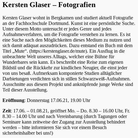
Kersten Glaser – Fotografien
Kersten Glaser wohnt in Bergkamen und studiert aktuell Fotografie
an der Fachhochschule Dortmund. Kunst ist eine persönliche Suche.
Unter diesem Motto untersucht er jedes Genre und jedes
Aufnahmeverfahren, um die Fotografie verstehen zu lernen. Es ist
eine Suche nach den Möglichkeiten dieses Medium zu nutzen und
sich damit adäquat auszudrücken. Dazu entstand ein Buch mit dem
Titel „Mute“. (https://kerstenglaser.de/mute). Ein Ausflug in die
unbeachtete Welt unseres Alltags, welcher eine Bühne für
Wunderbares sein kann. Es beschreibt eine Reise zum eigenen
Bildstil und die Rückkehr zur kindlichen Neugier, die einst jeder
von uns besaß. Aufmerksam komponierte Studien alltäglicher
Darbietungen verdichten sich in stillen Schwarzweiß-Aufnahmen.
Ausschnitte aus diesem Projekt und anknüpfende junge Werke sind
Teil dieser Ausstellung.
Eröffnung
: Donnerstag 17.06.21, 19.00 Uhr
Zeit
: 17.06. – 01.08.21, geöffnet Mo. – Do. 8.30 – 16.00 Uhr, Fr.
8.30 – 14.00 Uhr und nach Vereinbarung (durch Tagungen oder
Seminare kann zeitweise der Zugang zur Ausstellung behindert
werden – bitte informieren Sie sich vor einem Besuch
sicherheitshalber bei uns!)