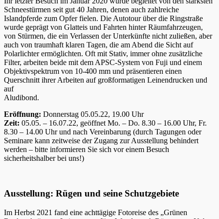
Ihr letzter Besuch im Januar 2020 wurde begleitet von den stärksten
Schneestürmen seit gut 40 Jahren, denen auch zahlreiche
Islandpferde zum Opfer fielen. Die Autotour über die Ringstraße
wurde geprägt von Glatteis und Fahrten hinter Räumfahrzeugen,
von Stürmen, die ein Verlassen der Unterkünfte nicht zuließen, aber
auch von traumhaft klaren Tagen, die am Abend die Sicht auf
Polarlichter ermöglichten. Oft mit Stativ, immer ohne zusätzliche
Filter, arbeiten beide mit dem APSC-System von Fuji und einem
Objektivspektrum von 10-400 mm und präsentieren einen
Querschnitt ihrer Arbeiten auf großformatigen Leinendrucken und
auf
Aludibond.
Eröffnung:
Donnerstag 05.05.22, 19.00 Uhr
Zeit:
05.05. – 16.07.22, geöffnet Mo. – Do. 8.30 – 16.00 Uhr, Fr.
8.30 – 14.00 Uhr und nach Vereinbarung (durch Tagungen oder
Seminare kann zeitweise der Zugang zur Ausstellung behindert
werden – bitte informieren Sie sich vor einem Besuch
sicherheitshalber bei uns!)
Ausstellung: Rügen und seine Schutzgebiete
Im Herbst 2021 fand eine achttägige Fotoreise des „Grünen