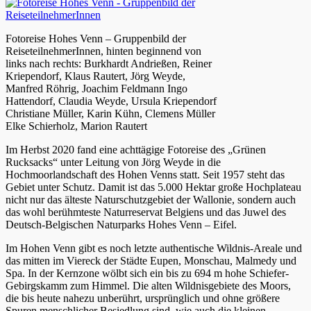
Fotoreise Hohes Venn – Gruppenbild der
ReiseteilnehmerInnen, hinten beginnend von
links nach rechts: Burkhardt Andrießen, Reiner
Kriependorf, Klaus Rautert, Jörg Weyde,
Manfred Röhrig, Joachim Feldmann Ingo
Hattendorf, Claudia Weyde, Ursula Kriependorf
Christiane Müller, Karin Kühn, Clemens Müller
Elke Schierholz, Marion Rautert
Im Herbst 2020 fand eine achttägige Fotoreise des „Grünen
Rucksacks“ unter Leitung von Jörg Weyde in die
Hochmoorlandschaft des Hohen Venns statt. Seit 1957 steht das
Gebiet unter Schutz. Damit ist das 5.000 Hektar große Hochplateau
nicht nur das älteste Naturschutzgebiet der Wallonie, sondern auch
das wohl berühmteste Naturreservat Belgiens und das Juwel des
Deutsch-Belgischen Naturparks Hohes Venn – Eifel.
Im Hohen Venn gibt es noch letzte authentische Wildnis-Areale und
das mitten im Viereck der Städte Eupen, Monschau, Malmedy und
Spa. In der Kernzone wölbt sich ein bis zu 694 m hohe Schiefer-
Gebirgskamm zum Himmel. Die alten Wildnisgebiete des Moors,
die bis heute nahezu unberührt, ursprünglich und ohne größere
Spuren menschlicher Besiedlung sind, wie auch die kleinen