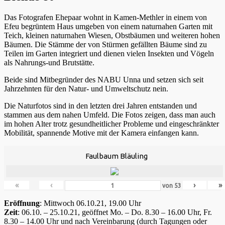
Das Fotografen Ehepaar wohnt in Kamen-Methler in einem von
Efeu begrüntem Haus umgeben von einem naturnahen Garten mit
Teich, kleinen naturnahen Wiesen, Obstbäumen und weiteren hohen
Bäumen. Die Stämme der von Stürmen gefällten Bäume sind zu
Teilen im Garten integriert und dienen vielen Insekten und Vögeln
als Nahrungs-und Brutstätte.
Beide sind Mitbegründer des NABU Unna und setzen sich seit
Jahrzehnten für den Natur- und Umweltschutz nein.
Die Naturfotos sind in den letzten drei Jahren entstanden und
stammen aus dem nahen Umfeld. Die Fotos zeigen, dass man auch
im hohen Alter trotz gesundheitlicher Probleme und eingeschränkter
Mobilität, spannende Motive mit der Kamera einfangen kann.
Faulbaum Bläuling
«
‹
›
»
von
53
Eröffnung
: Mittwoch 06.10.21, 19.00 Uhr
Zeit
: 06.10. – 25.10.21, geöffnet Mo. – Do. 8.30 – 16.00 Uhr, Fr.
8.30 – 14.00 Uhr und nach Vereinbarung (durch Tagungen oder