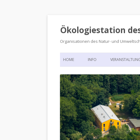
Ökologiestation de
Organisationen des Natur- und Umweltsc
HOME
INFO
VERANSTALTUN
ORGANISATIONSSTRUKTUR
VERANSTALTUN
DIE ÖKOLOGIESTATION – FAS
900 JAHRE VORGESCHICHTE