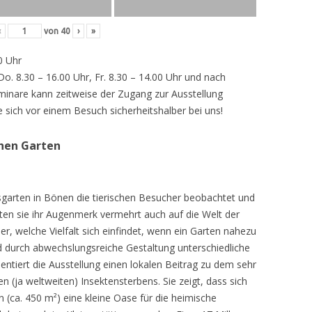
‹
von
40
›
»
0 Uhr
 Do. 8.30 – 16.00 Uhr, Fr. 8.30 – 14.00 Uhr und nach
inare kann zeitweise der Zugang zur Ausstellung
e sich vor einem Besuch sicherheitshalber bei uns!
chen Garten
sgarten in Bönen die tierischen Besucher beobachtet und
teten sie ihr Augenmerk vermehrt auch auf die Welt der
r, welche Vielfalt sich einfindet, wenn ein Garten nahezu
d durch abwechslungsreiche Gestaltung unterschiedliche
ntiert die Ausstellung einen lokalen Beitrag zu dem sehr
 (ja weltweiten) Insektensterbens. Sie zeigt, dass sich
n (ca. 450 m²) eine kleine Oase für die heimische