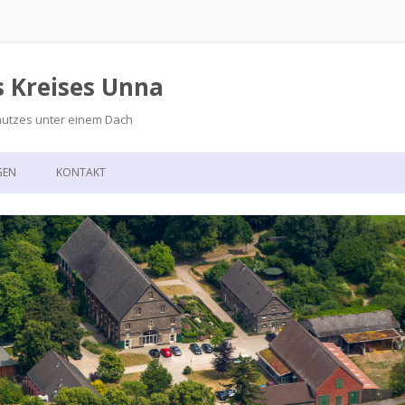
s Kreises Unna
hutzes unter einem Dach
Zum
Inhalt
GEN
KONTAKT
springen
GSKALENDER
ANFAHRT
T