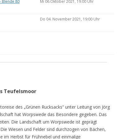
– Blende 80
Mi 06.Oktober 2021, 19.00 Uhr
Do 04. November 2021, 19:00 Uhr
as Teufelsmoor
toreise des „Grünen Rucksacks“ unter Leitung von Jörg
dschaft hat Worpswede das Besondere gegeben. Das
eiten. Die Landschaft um Worpswede ist geprägt
Die Wiesen und Felder sind durchzogen von Bächen,
e im Herbst für Frühnebel und einmalige