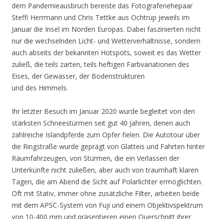
dem Pandemieausbruch bereiste das Fotografenehepaar
Steffi Herrmann und Chris Tettke aus Ochtrup jeweils im
Januar die Insel im Norden Europas. Dabei faszinierten nicht
nur die wechselnden Licht- und Wetterverhältnisse, sondern
auch abseits der bekannten Hotspots, soweit es das Wetter
zuließ, die teils zarten, teils heftigen Farbvariationen des
Eises, der Gewässer, der Bodenstrukturen
und des Himmels.
Ihr letzter Besuch im Januar 2020 wurde begleitet von den
stärksten Schneestürmen seit gut 40 Jahren, denen auch
zahlreiche Islandpferde zum Opfer fielen. Die Autotour über
die Ringstraße wurde geprägt von Glatteis und Fahrten hinter
Räumfahrzeugen, von Stürmen, die ein Verlassen der
Unterkünfte nicht zuließen, aber auch von traumhaft klaren
Tagen, die am Abend die Sicht auf Polarlichter ermöglichten.
Oft mit Stativ, immer ohne zusätzliche Filter, arbeiten beide
mit dem APSC-System von Fuji und einem Objektivspektrum
von 10-400 mm und präsentieren einen Querschnitt ihrer