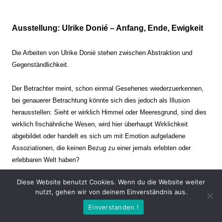
Ausstellung: Ulrike Donié – Anfang, Ende, Ewigkeit
Die Arbeiten von Ulrike Donié stehen zwischen Abstraktion und
Gegenständlichkeit.
Der Betrachter meint, schon einmal Gesehenes wiederzuerkennen,
bei genauerer Betrachtung könnte sich dies jedoch als Illusion
herausstellen: Sieht er wirklich Himmel oder Meeresgrund, sind dies
wirklich fischähnliche Wesen, wird hier überhaupt Wirklichkeit
abgebildet oder handelt es sich um mit Emotion aufgeladene
Assoziationen, die keinen Bezug zu einer jemals erlebten oder
erlebbaren Welt haben?
Diese Website benutzt Cookies. Wenn du die Website weiter
Verharren und Dynamik stehen sich dabei gegenüber. Zeit steht still
nutzt, gehen wir von deinem Einverständnis aus.
oder verrinnt im Nu. Es soll dabei eine Spannung, auch farblich, bis
Einverstanden !
zur Schmerzgrenze erzeugt werden. Die Arbeiten stellen ambivalente
Situationen dar. Kaum kann der Betrachter entscheiden, ob er hier