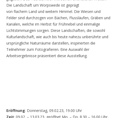
Die Landschaft um Worpswede ist geprägt
von flachem Land und weitem Himmel. Die Wiesen und
Felder sind durchzogen von Bächen, Flussläufen, Gräben und
Kanälen, welche im Herbst für Frühnebel und einmalige
Lichtstimmungen sorgen. Diese Landschaften, die sowohl
Kulturlandschaft, wie auch bis heute nahezu unberührte und
ursprüngliche Naturräume darstellen, inspirierten die
Teilnehmer zum Fotografieren. Eine Auswahl der
Arbeitsergebnisse präsentiert diese Ausstellung.
Eröffnung
: Donnerstag, 09.02.23, 19.00 Uhr
Zeit
: 09.02. – 13.03.23, geöffnet Mo. – Do. 8.30 – 16.00 Uhr,