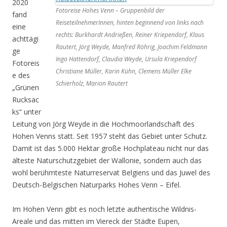
2020
Fotoreise Hohes Venn – Gruppenbild der
fand
ReiseteilnehmerInnen, hinten beginnend von links nach
eine
rechts: Burkhardt Andrießen, Reiner Kriependorf, Klaus
achttägi
Rautert, Jörg Weyde, Manfred Röhrig, Joachim Feldmann
ge
Ingo Hattendorf, Claudia Weyde, Ursula Kriependorf
Fotoreis
Christiane Müller, Karin Kühn, Clemens Müller Elke
e des
Schierholz, Marion Rautert
„Grünen
Rucksac
ks“ unter
Leitung von Jörg Weyde in die Hochmoorlandschaft des
Hohen Venns statt. Seit 1957 steht das Gebiet unter Schutz.
Damit ist das 5.000 Hektar große Hochplateau nicht nur das
älteste Naturschutzgebiet der Wallonie, sondern auch das
wohl berühmteste Naturreservat Belgiens und das Juwel des
Deutsch-Belgischen Naturparks Hohes Venn – Eifel.
Im Hohen Venn gibt es noch letzte authentische Wildnis-
Areale und das mitten im Viereck der Städte Eupen,