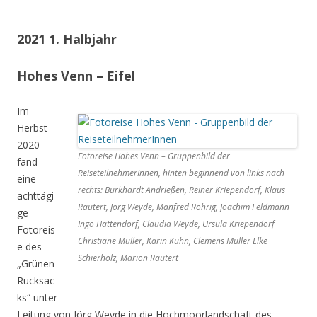
2021 1. Halbjahr
Hohes Venn – Eifel
Im
Herbst
2020
Fotoreise Hohes Venn – Gruppenbild der
fand
ReiseteilnehmerInnen, hinten beginnend von links nach
eine
rechts: Burkhardt Andrießen, Reiner Kriependorf, Klaus
achttägi
Rautert, Jörg Weyde, Manfred Röhrig, Joachim Feldmann
ge
Ingo Hattendorf, Claudia Weyde, Ursula Kriependorf
Fotoreis
Christiane Müller, Karin Kühn, Clemens Müller Elke
e des
Schierholz, Marion Rautert
„Grünen
Rucksac
ks“ unter
Leitung von Jörg Weyde in die Hochmoorlandschaft des