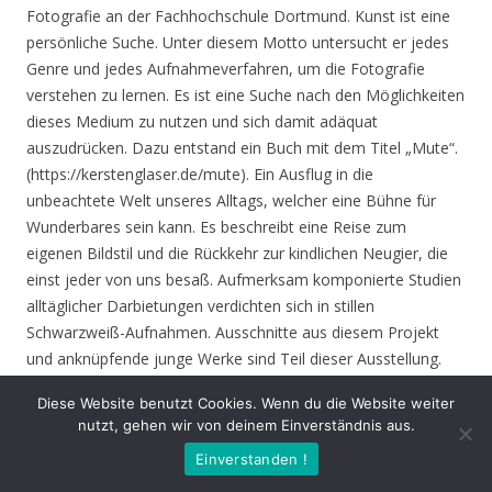
Fotografie an der Fachhochschule Dortmund. Kunst ist eine
persönliche Suche. Unter diesem Motto untersucht er jedes
Genre und jedes Aufnahmeverfahren, um die Fotografie
verstehen zu lernen. Es ist eine Suche nach den Möglichkeiten
dieses Medium zu nutzen und sich damit adäquat
auszudrücken. Dazu entstand ein Buch mit dem Titel „Mute“.
(https://kerstenglaser.de/mute). Ein Ausflug in die
unbeachtete Welt unseres Alltags, welcher eine Bühne für
Wunderbares sein kann. Es beschreibt eine Reise zum
eigenen Bildstil und die Rückkehr zur kindlichen Neugier, die
einst jeder von uns besaß. Aufmerksam komponierte Studien
alltäglicher Darbietungen verdichten sich in stillen
Schwarzweiß-Aufnahmen. Ausschnitte aus diesem Projekt
und anknüpfende junge Werke sind Teil dieser Ausstellung.
Diese Website benutzt Cookies. Wenn du die Website weiter
Eröffnung
: Donnerstag 17.06.21, 19.00 Uhr
nutzt, gehen wir von deinem Einverständnis aus.
Einverstanden !
Zeit
: 17.06. – 01.08.21, geöffnet Mo. – Do. 8.30 – 16.00 Uhr,
Fr. 8.30 – 14.00 Uhr und nach Vereinbarung (durch Tagungen