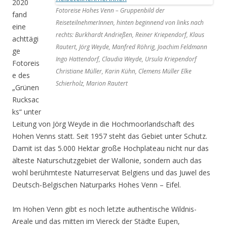
2020
Fotoreise Hohes Venn – Gruppenbild der
fand
ReiseteilnehmerInnen, hinten beginnend von links nach
eine
rechts: Burkhardt Andrießen, Reiner Kriependorf, Klaus
achttägi
Rautert, Jörg Weyde, Manfred Röhrig, Joachim Feldmann
ge
Ingo Hattendorf, Claudia Weyde, Ursula Kriependorf
Fotoreis
Christiane Müller, Karin Kühn, Clemens Müller Elke
e des
Schierholz, Marion Rautert
„Grünen
Rucksac
ks“ unter
Leitung von Jörg Weyde in die Hochmoorlandschaft des
Hohen Venns statt. Seit 1957 steht das Gebiet unter Schutz.
Damit ist das 5.000 Hektar große Hochplateau nicht nur das
älteste Naturschutzgebiet der Wallonie, sondern auch das
wohl berühmteste Naturreservat Belgiens und das Juwel des
Deutsch-Belgischen Naturparks Hohes Venn – Eifel.
Im Hohen Venn gibt es noch letzte authentische Wildnis-
Areale und das mitten im Viereck der Städte Eupen,