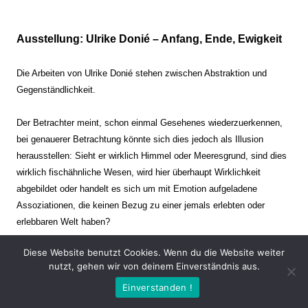
Ausstellung: Ulrike Donié – Anfang, Ende, Ewigkeit
Die Arbeiten von Ulrike Donié stehen zwischen Abstraktion und
Gegenständlichkeit.
Der Betrachter meint, schon einmal Gesehenes wiederzuerkennen,
bei genauerer Betrachtung könnte sich dies jedoch als Illusion
herausstellen: Sieht er wirklich Himmel oder Meeresgrund, sind dies
wirklich fischähnliche Wesen, wird hier überhaupt Wirklichkeit
abgebildet oder handelt es sich um mit Emotion aufgeladene
Assoziationen, die keinen Bezug zu einer jemals erlebten oder
erlebbaren Welt haben?
Diese Website benutzt Cookies. Wenn du die Website weiter
Verharren und Dynamik stehen sich dabei gegenüber. Zeit steht still
nutzt, gehen wir von deinem Einverständnis aus.
oder verrinnt im Nu. Es soll dabei eine Spannung, auch farblich, bis
Einverstanden !
zur Schmerzgrenze erzeugt werden. Die Arbeiten stellen ambivalente
Situationen dar. Kaum kann der Betrachter entscheiden, ob er hier