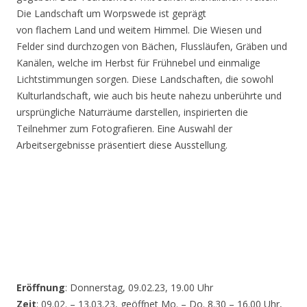
Die Landschaft um Worpswede ist geprägt
von flachem Land und weitem Himmel. Die Wiesen und
Felder sind durchzogen von Bächen, Flussläufen, Gräben und
Kanälen, welche im Herbst für Frühnebel und einmalige
Lichtstimmungen sorgen. Diese Landschaften, die sowohl
Kulturlandschaft, wie auch bis heute nahezu unberührte und
ursprüngliche Naturräume darstellen, inspirierten die
Teilnehmer zum Fotografieren. Eine Auswahl der
Arbeitsergebnisse präsentiert diese Ausstellung.
Eröffnung
: Donnerstag, 09.02.23, 19.00 Uhr
Zeit
: 09.02. – 13.03.23, geöffnet Mo. – Do. 8.30 – 16.00 Uhr,