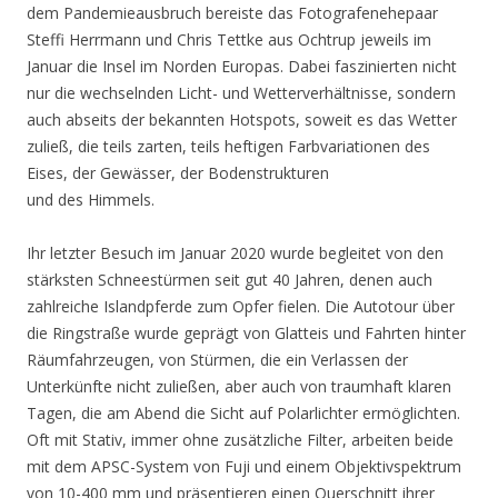
dem Pandemieausbruch bereiste das Fotografenehepaar
Steffi Herrmann und Chris Tettke aus Ochtrup jeweils im
Januar die Insel im Norden Europas. Dabei faszinierten nicht
nur die wechselnden Licht- und Wetterverhältnisse, sondern
auch abseits der bekannten Hotspots, soweit es das Wetter
zuließ, die teils zarten, teils heftigen Farbvariationen des
Eises, der Gewässer, der Bodenstrukturen
und des Himmels.
Ihr letzter Besuch im Januar 2020 wurde begleitet von den
stärksten Schneestürmen seit gut 40 Jahren, denen auch
zahlreiche Islandpferde zum Opfer fielen. Die Autotour über
die Ringstraße wurde geprägt von Glatteis und Fahrten hinter
Räumfahrzeugen, von Stürmen, die ein Verlassen der
Unterkünfte nicht zuließen, aber auch von traumhaft klaren
Tagen, die am Abend die Sicht auf Polarlichter ermöglichten.
Oft mit Stativ, immer ohne zusätzliche Filter, arbeiten beide
mit dem APSC-System von Fuji und einem Objektivspektrum
von 10-400 mm und präsentieren einen Querschnitt ihrer