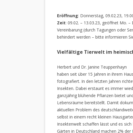
Eröffnung
: Donnerstag, 09.02.23, 19.0
Zeit
: 09.02. – 13.03.23, geöffnet Mo. –
Vereinbarung (durch Tagungen oder Sem
behindert werden – bitte informieren Si
Vielfältige Tierwelt im heimis
Herbert und Dr. Janine Teuppenhayn
haben seit über 15 Jahren in ihrem Hau
fotografiert. In den letzten Jahren rich
Insekten. Dabei erstaunt es immer wiede
ganzjährig blühende Pflanzen bietet un
Lebensräume bereitstellt. Damit dokume
aktuellen Problem des deutschlandweiten
selbst in einem recht kleinen Hausgarte
Insektenwelt schaffen lässt und es sich 
Gärten in Deutschland machen 2% der L