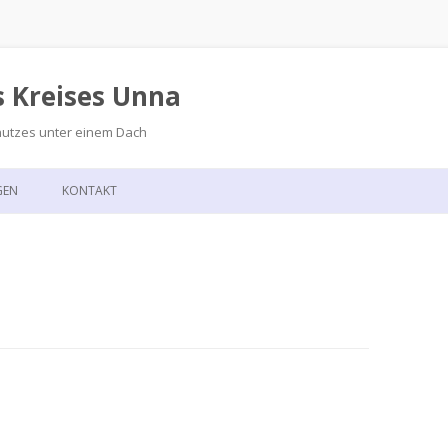
s Kreises Unna
hutzes unter einem Dach
Zum
Inhalt
GEN
KONTAKT
springen
GSKALENDER
ANFAHRT
T