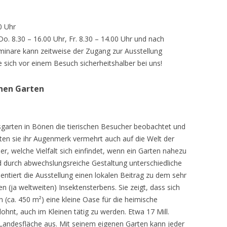
0 Uhr
 Do. 8.30 – 16.00 Uhr, Fr. 8.30 – 14.00 Uhr und nach
inare kann zeitweise der Zugang zur Ausstellung
e sich vor einem Besuch sicherheitshalber bei uns!
chen Garten
sgarten in Bönen die tierischen Besucher beobachtet und
teten sie ihr Augenmerk vermehrt auch auf die Welt der
r, welche Vielfalt sich einfindet, wenn ein Garten nahezu
d durch abwechslungsreiche Gestaltung unterschiedliche
ntiert die Ausstellung einen lokalen Beitrag zu dem sehr
 (ja weltweiten) Insektensterbens. Sie zeigt, dass sich
n (ca. 450 m²) eine kleine Oase für die heimische
lohnt, auch im Kleinen tätig zu werden. Etwa 17 Mill.
andesfläche aus. Mit seinem eigenen Garten kann jeder