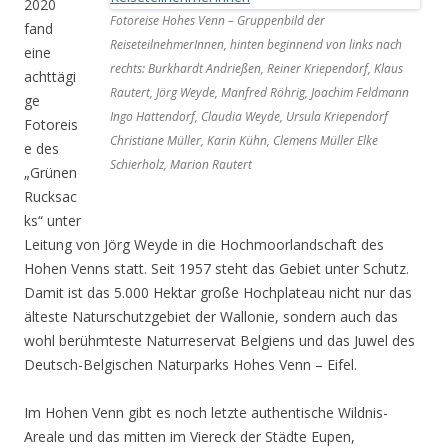
2020
Fotoreise Hohes Venn – Gruppenbild der
fand
ReiseteilnehmerInnen, hinten beginnend von links nach
eine
rechts: Burkhardt Andrießen, Reiner Kriependorf, Klaus
achttägi
Rautert, Jörg Weyde, Manfred Röhrig, Joachim Feldmann
ge
Ingo Hattendorf, Claudia Weyde, Ursula Kriependorf
Fotoreis
Christiane Müller, Karin Kühn, Clemens Müller Elke
e des
Schierholz, Marion Rautert
„Grünen
Rucksac
ks“ unter
Leitung von Jörg Weyde in die Hochmoorlandschaft des
Hohen Venns statt. Seit 1957 steht das Gebiet unter Schutz.
Damit ist das 5.000 Hektar große Hochplateau nicht nur das
älteste Naturschutzgebiet der Wallonie, sondern auch das
wohl berühmteste Naturreservat Belgiens und das Juwel des
Deutsch-Belgischen Naturparks Hohes Venn – Eifel.
Im Hohen Venn gibt es noch letzte authentische Wildnis-
Areale und das mitten im Viereck der Städte Eupen,