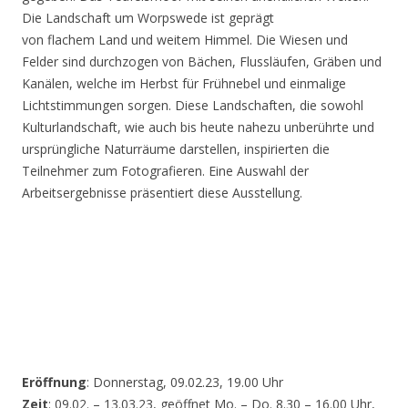
Die Landschaft um Worpswede ist geprägt
von flachem Land und weitem Himmel. Die Wiesen und
Felder sind durchzogen von Bächen, Flussläufen, Gräben und
Kanälen, welche im Herbst für Frühnebel und einmalige
Lichtstimmungen sorgen. Diese Landschaften, die sowohl
Kulturlandschaft, wie auch bis heute nahezu unberührte und
ursprüngliche Naturräume darstellen, inspirierten die
Teilnehmer zum Fotografieren. Eine Auswahl der
Arbeitsergebnisse präsentiert diese Ausstellung.
Eröffnung
: Donnerstag, 09.02.23, 19.00 Uhr
Zeit
: 09.02. – 13.03.23, geöffnet Mo. – Do. 8.30 – 16.00 Uhr,