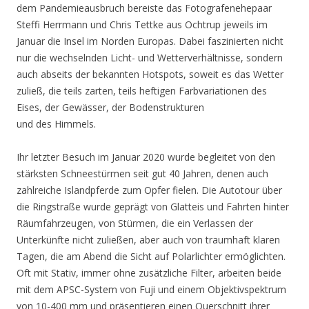
dem Pandemieausbruch bereiste das Fotografenehepaar
Steffi Herrmann und Chris Tettke aus Ochtrup jeweils im
Januar die Insel im Norden Europas. Dabei faszinierten nicht
nur die wechselnden Licht- und Wetterverhältnisse, sondern
auch abseits der bekannten Hotspots, soweit es das Wetter
zuließ, die teils zarten, teils heftigen Farbvariationen des
Eises, der Gewässer, der Bodenstrukturen
und des Himmels.
Ihr letzter Besuch im Januar 2020 wurde begleitet von den
stärksten Schneestürmen seit gut 40 Jahren, denen auch
zahlreiche Islandpferde zum Opfer fielen. Die Autotour über
die Ringstraße wurde geprägt von Glatteis und Fahrten hinter
Räumfahrzeugen, von Stürmen, die ein Verlassen der
Unterkünfte nicht zuließen, aber auch von traumhaft klaren
Tagen, die am Abend die Sicht auf Polarlichter ermöglichten.
Oft mit Stativ, immer ohne zusätzliche Filter, arbeiten beide
mit dem APSC-System von Fuji und einem Objektivspektrum
von 10-400 mm und präsentieren einen Querschnitt ihrer