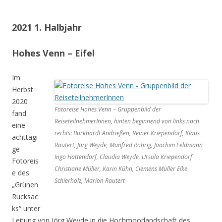
2021 1. Halbjahr
Hohes Venn – Eifel
Im
Herbst
2020
Fotoreise Hohes Venn – Gruppenbild der
fand
ReiseteilnehmerInnen, hinten beginnend von links nach
eine
rechts: Burkhardt Andrießen, Reiner Kriependorf, Klaus
achttägi
Rautert, Jörg Weyde, Manfred Röhrig, Joachim Feldmann
ge
Ingo Hattendorf, Claudia Weyde, Ursula Kriependorf
Fotoreis
Christiane Müller, Karin Kühn, Clemens Müller Elke
e des
Schierholz, Marion Rautert
„Grünen
Rucksac
ks“ unter
Leitung von Jörg Weyde in die Hochmoorlandschaft des