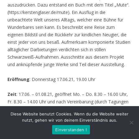
auszudrücken. Dazu entstand ein Buch mit dem Titel „Mute“.
(https://kerstenglaser.de/mute). Ein Ausflug in die
unbeachtete Welt unseres Alltags, welcher eine Bühne für
Wunderbares sein kann. Es beschreibt eine Reise zum
eigenen Bildstil und die Rückkehr zur kindlichen Neugier, die
einst jeder von uns besaß. Aufmerksam komponierte Studien
alltäglicher Darbietungen verdichten sich in stillen
Schwarzweiß-Aufnahmen. Ausschnitte aus diesem Projekt
und anknüpfende junge Werke sind Teil dieser Ausstellung.
Eröffnung
: Donnerstag 17.06.21, 19.00 Uhr
Zeit
: 17.06. – 01.08.21, geöffnet Mo. – Do. 8.30 – 16.00 Uhr,
Fr. 8.30 – 14.00 Uhr und nach Vereinbarung (durch Tagungen
oder Seminare kann zeitweise der Zugang zur Ausstellung
Diese Website benutzt Cookies. Wenn du die Website weiter
behindert werden – bitte informieren Sie sich vor einem
nutzt, gehen wir von deinem Einverständnis aus.
Besuch sicherheitshalber bei uns!)
Einverstanden !