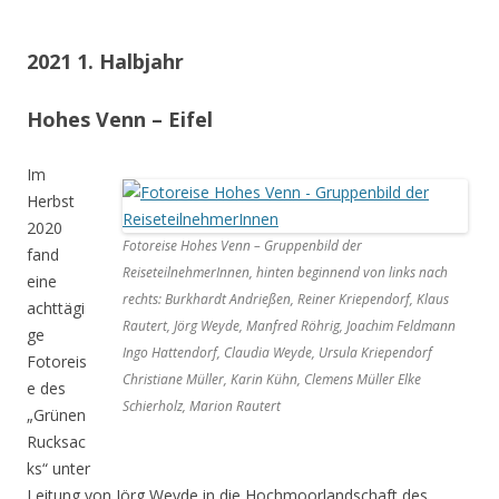
2021 1. Halbjahr
Hohes Venn – Eifel
Im
Herbst
2020
Fotoreise Hohes Venn – Gruppenbild der
fand
ReiseteilnehmerInnen, hinten beginnend von links nach
eine
rechts: Burkhardt Andrießen, Reiner Kriependorf, Klaus
achttägi
Rautert, Jörg Weyde, Manfred Röhrig, Joachim Feldmann
ge
Ingo Hattendorf, Claudia Weyde, Ursula Kriependorf
Fotoreis
Christiane Müller, Karin Kühn, Clemens Müller Elke
e des
Schierholz, Marion Rautert
„Grünen
Rucksac
ks“ unter
Leitung von Jörg Weyde in die Hochmoorlandschaft des