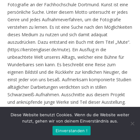
Fotografie an der Fachhochschule Dortmund. Kunst ist eine
persönliche Suche. Unter diesem Motto untersucht er jedes
Genre und jedes Aufnahmeverfahren, um die Fotografie
verstehen zu lernen. Es ist eine Suche nach den Möglichkeiten
dieses Medium zu nutzen und sich damit adäquat
auszudrücken. Dazu entstand ein Buch mit dem Titel „Mute“.
(https://kerstenglaser.de/mute). Ein Ausflug in die
unbeachtete Welt unseres Alltags, welcher eine Bühne für
Wunderbares sein kann. Es beschreibt eine Reise zum
eigenen Bildstil und die Rückkehr zur kindlichen Neugier, die
einst jeder von uns besaß. Aufmerksam komponierte Studien
alltäglicher Darbietungen verdichten sich in stillen
Schwarzweiß-Aufnahmen. Ausschnitte aus diesem Projekt
und anknüpfende junge Werke sind Teil dieser Ausstellung.
Diese Website benutzt Cookies. Wenn du die Website weiter
Eröffnung
: Donnerstag 17.06.21, 19.00 Uhr
nutzt, gehen wir von deinem Einverständnis aus.
Einverstanden !
Zeit
: 17.06. – 01.08.21, geöffnet Mo. – Do. 8.30 – 16.00 Uhr,
Fr. 8.30 – 14.00 Uhr und nach Vereinbarung (durch Tagungen