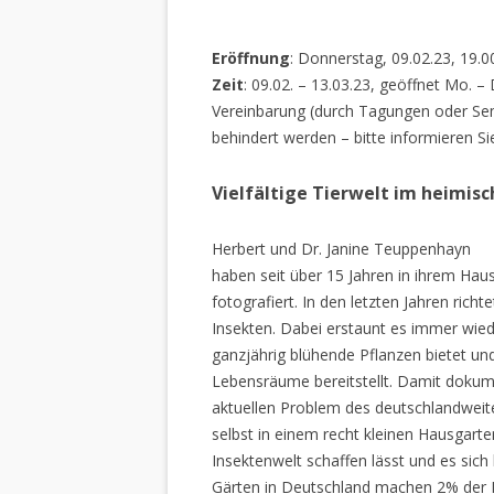
Eröffnung
: Donnerstag, 09.02.23, 19.0
Zeit
: 09.02. – 13.03.23, geöffnet Mo. –
Vereinbarung (durch Tagungen oder Sem
behindert werden – bitte informieren Si
Vielfältige Tierwelt im heimis
Herbert und Dr. Janine Teuppenhayn
haben seit über 15 Jahren in ihrem Hau
fotografiert. In den letzten Jahren rich
Insekten. Dabei erstaunt es immer wiede
ganzjährig blühende Pflanzen bietet un
Lebensräume bereitstellt. Damit dokume
aktuellen Problem des deutschlandweiten
selbst in einem recht kleinen Hausgarte
Insektenwelt schaffen lässt und es sich 
Gärten in Deutschland machen 2% der L