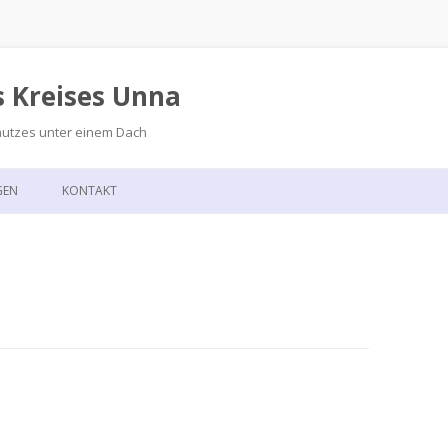
s Kreises Unna
hutzes unter einem Dach
Zum
Inhalt
GEN
KONTAKT
springen
GSKALENDER
ANFAHRT
T