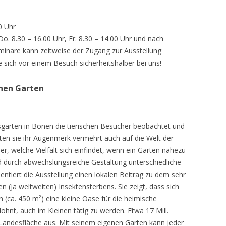
0 Uhr
 Do. 8.30 – 16.00 Uhr, Fr. 8.30 – 14.00 Uhr und nach
inare kann zeitweise der Zugang zur Ausstellung
e sich vor einem Besuch sicherheitshalber bei uns!
chen Garten
sgarten in Bönen die tierischen Besucher beobachtet und
teten sie ihr Augenmerk vermehrt auch auf die Welt der
r, welche Vielfalt sich einfindet, wenn ein Garten nahezu
d durch abwechslungsreiche Gestaltung unterschiedliche
ntiert die Ausstellung einen lokalen Beitrag zu dem sehr
 (ja weltweiten) Insektensterbens. Sie zeigt, dass sich
n (ca. 450 m²) eine kleine Oase für die heimische
lohnt, auch im Kleinen tätig zu werden. Etwa 17 Mill.
andesfläche aus. Mit seinem eigenen Garten kann jeder