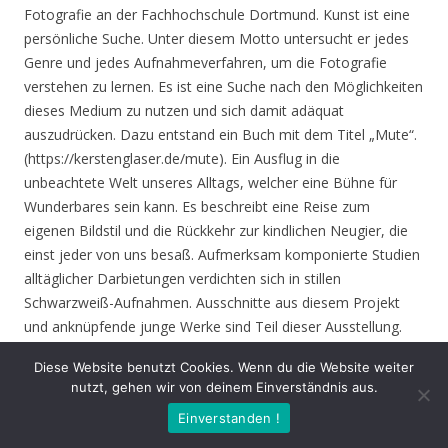
Fotografie an der Fachhochschule Dortmund. Kunst ist eine
persönliche Suche. Unter diesem Motto untersucht er jedes
Genre und jedes Aufnahmeverfahren, um die Fotografie
verstehen zu lernen. Es ist eine Suche nach den Möglichkeiten
dieses Medium zu nutzen und sich damit adäquat
auszudrücken. Dazu entstand ein Buch mit dem Titel „Mute“.
(https://kerstenglaser.de/mute). Ein Ausflug in die
unbeachtete Welt unseres Alltags, welcher eine Bühne für
Wunderbares sein kann. Es beschreibt eine Reise zum
eigenen Bildstil und die Rückkehr zur kindlichen Neugier, die
einst jeder von uns besaß. Aufmerksam komponierte Studien
alltäglicher Darbietungen verdichten sich in stillen
Schwarzweiß-Aufnahmen. Ausschnitte aus diesem Projekt
und anknüpfende junge Werke sind Teil dieser Ausstellung.
Diese Website benutzt Cookies. Wenn du die Website weiter
Eröffnung
: Donnerstag 17.06.21, 19.00 Uhr
nutzt, gehen wir von deinem Einverständnis aus.
Einverstanden !
Zeit
: 17.06. – 01.08.21, geöffnet Mo. – Do. 8.30 – 16.00 Uhr,
Fr. 8.30 – 14.00 Uhr und nach Vereinbarung (durch Tagungen