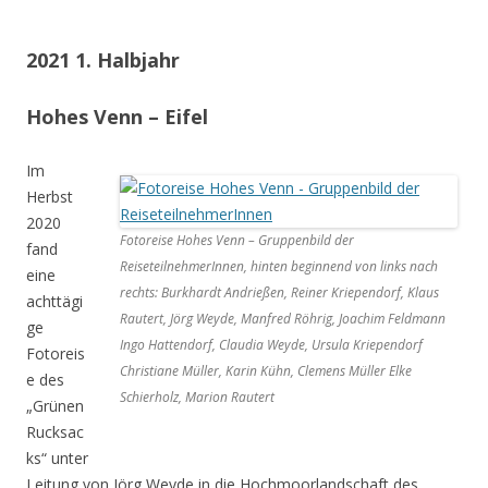
2021 1. Halbjahr
Hohes Venn – Eifel
Im
Herbst
2020
Fotoreise Hohes Venn – Gruppenbild der
fand
ReiseteilnehmerInnen, hinten beginnend von links nach
eine
rechts: Burkhardt Andrießen, Reiner Kriependorf, Klaus
achttägi
Rautert, Jörg Weyde, Manfred Röhrig, Joachim Feldmann
ge
Ingo Hattendorf, Claudia Weyde, Ursula Kriependorf
Fotoreis
Christiane Müller, Karin Kühn, Clemens Müller Elke
e des
Schierholz, Marion Rautert
„Grünen
Rucksac
ks“ unter
Leitung von Jörg Weyde in die Hochmoorlandschaft des