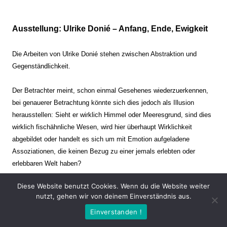
Ausstellung: Ulrike Donié – Anfang, Ende, Ewigkeit
Die Arbeiten von Ulrike Donié stehen zwischen Abstraktion und
Gegenständlichkeit.
Der Betrachter meint, schon einmal Gesehenes wiederzuerkennen,
bei genauerer Betrachtung könnte sich dies jedoch als Illusion
herausstellen: Sieht er wirklich Himmel oder Meeresgrund, sind dies
wirklich fischähnliche Wesen, wird hier überhaupt Wirklichkeit
abgebildet oder handelt es sich um mit Emotion aufgeladene
Assoziationen, die keinen Bezug zu einer jemals erlebten oder
erlebbaren Welt haben?
Diese Website benutzt Cookies. Wenn du die Website weiter
Verharren und Dynamik stehen sich dabei gegenüber. Zeit steht still
nutzt, gehen wir von deinem Einverständnis aus.
oder verrinnt im Nu. Es soll dabei eine Spannung, auch farblich, bis
Einverstanden !
zur Schmerzgrenze erzeugt werden. Die Arbeiten stellen ambivalente
Situationen dar. Kaum kann der Betrachter entscheiden, ob er hier