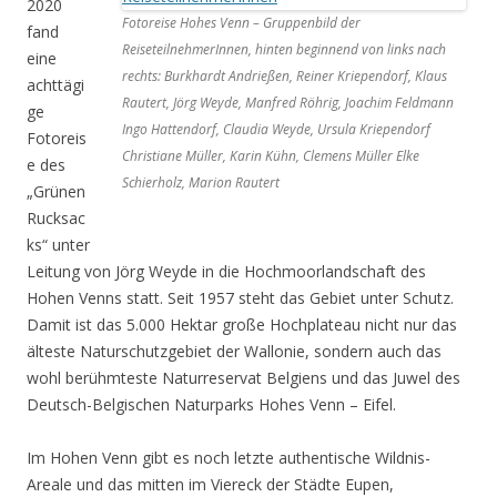
2020
Fotoreise Hohes Venn – Gruppenbild der
fand
ReiseteilnehmerInnen, hinten beginnend von links nach
eine
rechts: Burkhardt Andrießen, Reiner Kriependorf, Klaus
achttägi
Rautert, Jörg Weyde, Manfred Röhrig, Joachim Feldmann
ge
Ingo Hattendorf, Claudia Weyde, Ursula Kriependorf
Fotoreis
Christiane Müller, Karin Kühn, Clemens Müller Elke
e des
Schierholz, Marion Rautert
„Grünen
Rucksac
ks“ unter
Leitung von Jörg Weyde in die Hochmoorlandschaft des
Hohen Venns statt. Seit 1957 steht das Gebiet unter Schutz.
Damit ist das 5.000 Hektar große Hochplateau nicht nur das
älteste Naturschutzgebiet der Wallonie, sondern auch das
wohl berühmteste Naturreservat Belgiens und das Juwel des
Deutsch-Belgischen Naturparks Hohes Venn – Eifel.
Im Hohen Venn gibt es noch letzte authentische Wildnis-
Areale und das mitten im Viereck der Städte Eupen,