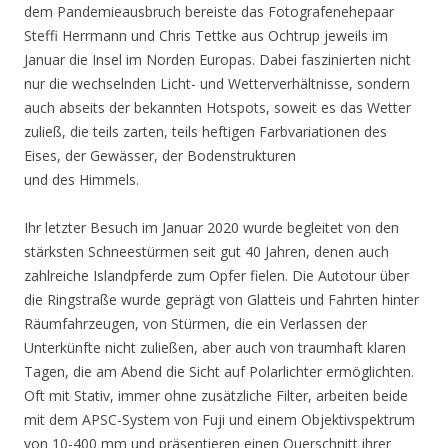
dem Pandemieausbruch bereiste das Fotografenehepaar
Steffi Herrmann und Chris Tettke aus Ochtrup jeweils im
Januar die Insel im Norden Europas. Dabei faszinierten nicht
nur die wechselnden Licht- und Wetterverhältnisse, sondern
auch abseits der bekannten Hotspots, soweit es das Wetter
zuließ, die teils zarten, teils heftigen Farbvariationen des
Eises, der Gewässer, der Bodenstrukturen
und des Himmels.
Ihr letzter Besuch im Januar 2020 wurde begleitet von den
stärksten Schneestürmen seit gut 40 Jahren, denen auch
zahlreiche Islandpferde zum Opfer fielen. Die Autotour über
die Ringstraße wurde geprägt von Glatteis und Fahrten hinter
Räumfahrzeugen, von Stürmen, die ein Verlassen der
Unterkünfte nicht zuließen, aber auch von traumhaft klaren
Tagen, die am Abend die Sicht auf Polarlichter ermöglichten.
Oft mit Stativ, immer ohne zusätzliche Filter, arbeiten beide
mit dem APSC-System von Fuji und einem Objektivspektrum
von 10-400 mm und präsentieren einen Querschnitt ihrer