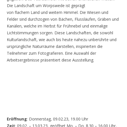
Die Landschaft um Worpswede ist geprägt
von flachem Land und weitem Himmel. Die Wiesen und
Felder sind durchzogen von Bächen, Flussläufen, Gräben und
Kanälen, welche im Herbst für Frühnebel und einmalige
Lichtstimmungen sorgen. Diese Landschaften, die sowohl
Kulturlandschaft, wie auch bis heute nahezu unberührte und
ursprüngliche Naturräume darstellen, inspirierten die
Teilnehmer zum Fotografieren. Eine Auswahl der
Arbeitsergebnisse präsentiert diese Ausstellung.
Eröffnung
: Donnerstag, 09.02.23, 19.00 Uhr
Zeit
: 09.02. – 13.03.23, geöffnet Mo. – Do. 8.30 – 16.00 Uhr,