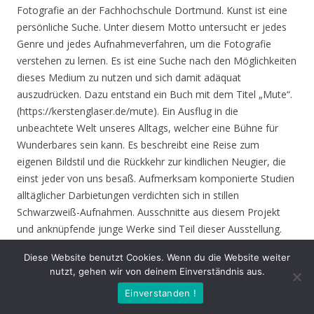
Fotografie an der Fachhochschule Dortmund. Kunst ist eine
persönliche Suche. Unter diesem Motto untersucht er jedes
Genre und jedes Aufnahmeverfahren, um die Fotografie
verstehen zu lernen. Es ist eine Suche nach den Möglichkeiten
dieses Medium zu nutzen und sich damit adäquat
auszudrücken. Dazu entstand ein Buch mit dem Titel „Mute“.
(https://kerstenglaser.de/mute). Ein Ausflug in die
unbeachtete Welt unseres Alltags, welcher eine Bühne für
Wunderbares sein kann. Es beschreibt eine Reise zum
eigenen Bildstil und die Rückkehr zur kindlichen Neugier, die
einst jeder von uns besaß. Aufmerksam komponierte Studien
alltäglicher Darbietungen verdichten sich in stillen
Schwarzweiß-Aufnahmen. Ausschnitte aus diesem Projekt
und anknüpfende junge Werke sind Teil dieser Ausstellung.
Diese Website benutzt Cookies. Wenn du die Website weiter
Eröffnung
: Donnerstag 17.06.21, 19.00 Uhr
nutzt, gehen wir von deinem Einverständnis aus.
Einverstanden !
Zeit
: 17.06. – 01.08.21, geöffnet Mo. – Do. 8.30 – 16.00 Uhr,
Fr. 8.30 – 14.00 Uhr und nach Vereinbarung (durch Tagungen