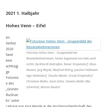
2021 1. Halbjahr
Hohes Venn – Eifel
Im
Herbst
2020
Fotoreise Hohes Venn – Gruppenbild der
fand
ReiseteilnehmerInnen, hinten beginnend von links nach
eine
rechts: Burkhardt Andrießen, Reiner Kriependorf, Klaus
achttägi
Rautert, Jörg Weyde, Manfred Röhrig, Joachim Feldmann
ge
Ingo Hattendorf, Claudia Weyde, Ursula Kriependorf
Fotoreis
Christiane Müller, Karin Kühn, Clemens Müller Elke
e des
Schierholz, Marion Rautert
„Grünen
Rucksac
ks“ unter
Leitung von Jörg Weyde in die Hochmoorlandschaft des