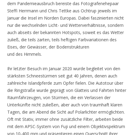
dem Pandemieausbruch bereiste das Fotografenehepaar
Steffi Herrmann und Chris Tettke aus Ochtrup jeweils im
Januar die Insel im Norden Europas. Dabei faszinierten nicht
nur die wechselnden Licht- und Wetterverhältnisse, sondern
auch abseits der bekannten Hotspots, soweit es das Wetter
zuließ, die teils zarten, teils heftigen Farbvariationen des
Eises, der Gewässer, der Bodenstrukturen
und des Himmels.
Ihr letzter Besuch im Januar 2020 wurde begleitet von den
stärksten Schneestürmen seit gut 40 Jahren, denen auch
zahlreiche Islandpferde zum Opfer fielen. Die Autotour über
die Ringstraße wurde geprägt von Glatteis und Fahrten hinter
Räumfahrzeugen, von Stürmen, die ein Verlassen der
Unterkünfte nicht zuließen, aber auch von traumhaft klaren
Tagen, die am Abend die Sicht auf Polarlichter ermöglichten.
Oft mit Stativ, immer ohne zusätzliche Filter, arbeiten beide
mit dem APSC-System von Fuji und einem Objektivspektrum
von 10-400 mm und präsentieren einen Querschnitt ihrer