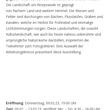
Die Landschaft um Worpswede ist geprägt
von flachem Land und weitem Himmel. Die Wiesen und
Felder sind durchzogen von Bächen, Flussläufen, Gräben und
Kanälen, welche im Herbst für Frühnebel und einmalige
Lichtstimmungen sorgen. Diese Landschaften, die sowohl
Kulturlandschaft, wie auch bis heute nahezu unberührte und
ursprüngliche Naturräume darstellen, inspirierten die
Teilnehmer zum Fotografieren. Eine Auswahl der
Arbeitsergebnisse präsentiert diese Ausstellung.
Eröffnung
: Donnerstag, 09.02.23, 19.00 Uhr
Zeit
: 09.02. – 13.03.23, geöffnet Mo. – Do. 8.30 – 16.00 Uhr,