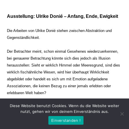
Ausstellung: Ulrike Donié – Anfang, Ende, Ewigkeit
Die Arbeiten von Ulrike Donié stehen zwischen Abstraktion und
Gegenständlichkeit.
Der Betrachter meint, schon einmal Gesehenes wiederzuerkennen,
bei genauerer Betrachtung könnte sich dies jedoch als Illusion
herausstellen: Sieht er wirklich Himmel oder Meeresgrund, sind dies
wirklich fischähnliche Wesen, wird hier überhaupt Wirklichkeit
abgebildet oder handelt es sich um mit Emotion aufgeladene
Assoziationen, die keinen Bezug zu einer jemals erlebten oder
erlebbaren Welt haben?
Diese Website benutzt Cookies. Wenn du die Website weiter
Verharren und Dynamik stehen sich dabei gegenüber. Zeit steht still
nutzt, gehen wir von deinem Einverständnis aus.
oder verrinnt im Nu. Es soll dabei eine Spannung, auch farblich, bis
Einverstanden !
zur Schmerzgrenze erzeugt werden. Die Arbeiten stellen ambivalente
Situationen dar. Kaum kann der Betrachter entscheiden, ob er hier