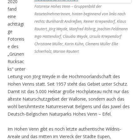
2020
Fotoreise Hohes Venn – Gruppenbild der
fand
ReiseteilnehmerInnen, hinten beginnend von links nach
eine
rechts: Burkhardt Andrießen, Reiner Kriependorf, Klaus
achttägi
Rautert, Jörg Weyde, Manfred Röhrig, Joachim Feldmann
ge
Ingo Hattendorf, Claudia Weyde, Ursula Kriependorf
Fotoreis
Christiane Müller, Karin Kühn, Clemens Müller Elke
e des
Schierholz, Marion Rautert
„Grünen
Rucksac
ks“ unter
Leitung von Jörg Weyde in die Hochmoorlandschaft des
Hohen Venns statt. Seit 1957 steht das Gebiet unter Schutz.
Damit ist das 5.000 Hektar große Hochplateau nicht nur das
älteste Naturschutzgebiet der Wallonie, sondern auch das
wohl berühmteste Naturreservat Belgiens und das Juwel des
Deutsch-Belgischen Naturparks Hohes Venn – Eifel.
Im Hohen Venn gibt es noch letzte authentische Wildnis-
Areale und das mitten im Viereck der Städte Eupen,