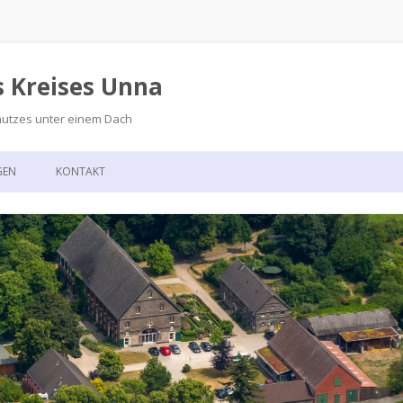
s Kreises Unna
hutzes unter einem Dach
Zum
Inhalt
GEN
KONTAKT
springen
GSKALENDER
ANFAHRT
T