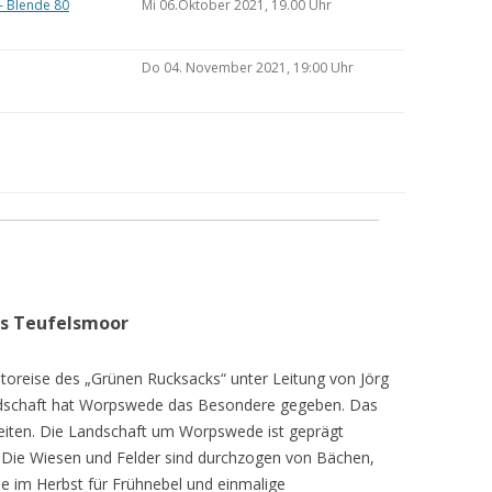
– Blende 80
Mi 06.Oktober 2021, 19.00 Uhr
Do 04. November 2021, 19:00 Uhr
as Teufelsmoor
toreise des „Grünen Rucksacks“ unter Leitung von Jörg
dschaft hat Worpswede das Besondere gegeben. Das
eiten. Die Landschaft um Worpswede ist geprägt
Die Wiesen und Felder sind durchzogen von Bächen,
e im Herbst für Frühnebel und einmalige