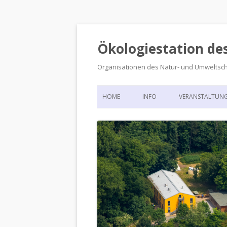
Ökologiestation de
Organisationen des Natur- und Umweltsc
HOME
INFO
VERANSTALTUN
ORGANISATIONSSTRUKTUR
VERANSTALTUN
DIE ÖKOLOGIESTATION – FAS
900 JAHRE VORGESCHICHTE