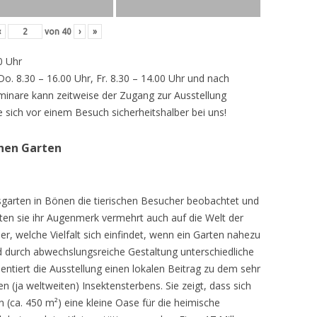
‹
von
40
›
»
0 Uhr
 Do. 8.30 – 16.00 Uhr, Fr. 8.30 – 14.00 Uhr und nach
inare kann zeitweise der Zugang zur Ausstellung
e sich vor einem Besuch sicherheitshalber bei uns!
chen Garten
sgarten in Bönen die tierischen Besucher beobachtet und
teten sie ihr Augenmerk vermehrt auch auf die Welt der
r, welche Vielfalt sich einfindet, wenn ein Garten nahezu
d durch abwechslungsreiche Gestaltung unterschiedliche
ntiert die Ausstellung einen lokalen Beitrag zu dem sehr
 (ja weltweiten) Insektensterbens. Sie zeigt, dass sich
n (ca. 450 m²) eine kleine Oase für die heimische