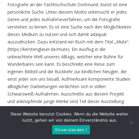
Fotografie an der Fachhochschule Dortmund. Kunst ist eine
persönliche Suche. Unter diesem Motto untersucht er jedes
Genre und jedes Aufnahmeverfahren, um die Fotografie
verstehen zu lernen. Es ist eine Suche nach den Möglichkeiten
dieses Medium zu nutzen und sich damit adäquat
auszudrücken. Dazu entstand ein Buch mit dem Titel „Mute“.
(https://kerstenglaser.de/mute). Ein Ausflug in die
unbeachtete Welt unseres Alltags, welcher eine Bühne für
Wunderbares sein kann. Es beschreibt eine Reise zum
eigenen Bildstil und die Rückkehr zur kindlichen Neugier, die
einst jeder von uns besaß. Aufmerksam komponierte Studien
alltäglicher Darbietungen verdichten sich in stillen
Schwarzweiß-Aufnahmen. Ausschnitte aus diesem Projekt
und anknüpfende junge Werke sind Teil dieser Ausstellung.
Diese Website benutzt Cookies. Wenn du die Website weiter
Eröffnung
: Donnerstag 17.06.21, 19.00 Uhr
nutzt, gehen wir von deinem Einverständnis aus.
Einverstanden !
Zeit
: 17.06. – 01.08.21, geöffnet Mo. – Do. 8.30 – 16.00 Uhr,
Fr. 8.30 – 14.00 Uhr und nach Vereinbarung (durch Tagungen