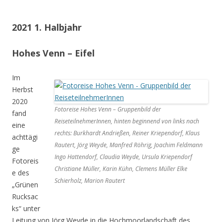
2021 1. Halbjahr
Hohes Venn – Eifel
Im
Herbst
2020
Fotoreise Hohes Venn – Gruppenbild der
fand
ReiseteilnehmerInnen, hinten beginnend von links nach
eine
rechts: Burkhardt Andrießen, Reiner Kriependorf, Klaus
achttägi
Rautert, Jörg Weyde, Manfred Röhrig, Joachim Feldmann
ge
Ingo Hattendorf, Claudia Weyde, Ursula Kriependorf
Fotoreis
Christiane Müller, Karin Kühn, Clemens Müller Elke
e des
Schierholz, Marion Rautert
„Grünen
Rucksac
ks“ unter
Leitung von Jörg Weyde in die Hochmoorlandschaft des