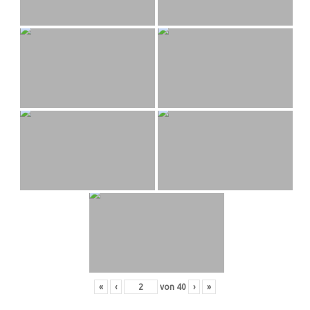
«
‹
von
40
›
»