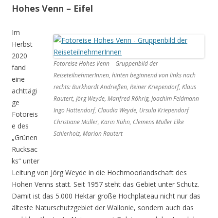
Hohes Venn – Eifel
Im
Herbst
2020
Fotoreise Hohes Venn – Gruppenbild der
fand
ReiseteilnehmerInnen, hinten beginnend von links nach
eine
rechts: Burkhardt Andrießen, Reiner Kriependorf, Klaus
achttägi
Rautert, Jörg Weyde, Manfred Röhrig, Joachim Feldmann
ge
Ingo Hattendorf, Claudia Weyde, Ursula Kriependorf
Fotoreis
Christiane Müller, Karin Kühn, Clemens Müller Elke
e des
Schierholz, Marion Rautert
„Grünen
Rucksac
ks“ unter
Leitung von Jörg Weyde in die Hochmoorlandschaft des
Hohen Venns statt. Seit 1957 steht das Gebiet unter Schutz.
Damit ist das 5.000 Hektar große Hochplateau nicht nur das
älteste Naturschutzgebiet der Wallonie, sondern auch das