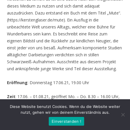
dieses Medium zu nutzen und sich damit adäquat
auszudrücken. Dazu entstand ein Buch mit dem Titel „Mute“.
(https://kerstenglaser.de/mute). Ein Ausflug in die
unbeachtete Welt unseres Alltags, welcher eine Bühne für
Wunderbares sein kann. Es beschreibt eine Reise zum
eigenen Bildstil und die Rückkehr zur kindlichen Neugier, die
einst jeder von uns besaß. Aufmerksam komponierte Studien
alltäglicher Darbietungen verdichten sich in stillen
Schwarzweiß-Aufnahmen. Ausschnitte aus diesem Projekt
und anknüpfende junge Werke sind Teil dieser Ausstellung.
Eröffnung
: Donnerstag 17.06.21, 19.00 Uhr
Zeit
: 17.06. – 01.08.21, geöffnet Mo. – Do. 8.30 – 16.00 Uhr,
Fr. 8.30 – 14.00 Uhr und nach Vereinbarung (durch Tagungen
Diese Website benutzt Cookies. Wenn du die Website weiter
oder Seminare kann zeitweise der Zugang zur Ausstellung
nutzt, gehen wir von deinem Einverständnis aus.
behindert werden – bitte informieren Sie sich vor einem
Einverstanden !
Besuch sicherheitshalber bei uns!)