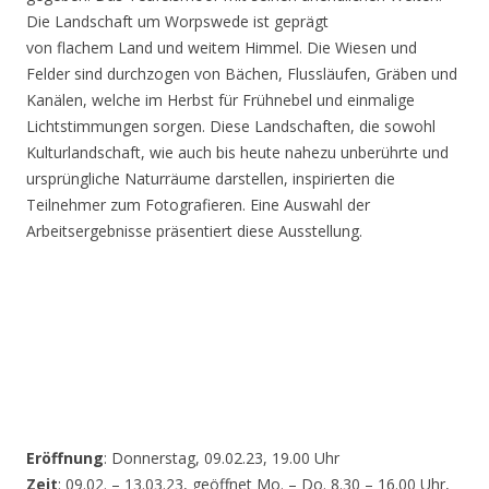
Die Landschaft um Worpswede ist geprägt
von flachem Land und weitem Himmel. Die Wiesen und
Felder sind durchzogen von Bächen, Flussläufen, Gräben und
Kanälen, welche im Herbst für Frühnebel und einmalige
Lichtstimmungen sorgen. Diese Landschaften, die sowohl
Kulturlandschaft, wie auch bis heute nahezu unberührte und
ursprüngliche Naturräume darstellen, inspirierten die
Teilnehmer zum Fotografieren. Eine Auswahl der
Arbeitsergebnisse präsentiert diese Ausstellung.
Eröffnung
: Donnerstag, 09.02.23, 19.00 Uhr
Zeit
: 09.02. – 13.03.23, geöffnet Mo. – Do. 8.30 – 16.00 Uhr,