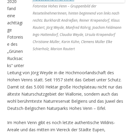
2020
Fotoreise Hohes Venn – Gruppenbild der
fand
ReiseteilnehmerInnen, hinten beginnend von links nach
eine
rechts: Burkhardt Andrießen, Reiner Kriependorf, Klaus
achttägi
Rautert, Jörg Weyde, Manfred Röhrig, Joachim Feldmann
ge
Ingo Hattendorf, Claudia Weyde, Ursula Kriependorf
Fotoreis
Christiane Müller, Karin Kühn, Clemens Müller Elke
e des
Schierholz, Marion Rautert
„Grünen
Rucksac
ks“ unter
Leitung von Jörg Weyde in die Hochmoorlandschaft des
Hohen Venns statt. Seit 1957 steht das Gebiet unter Schutz.
Damit ist das 5.000 Hektar große Hochplateau nicht nur das
älteste Naturschutzgebiet der Wallonie, sondern auch das
wohl berühmteste Naturreservat Belgiens und das Juwel des
Deutsch-Belgischen Naturparks Hohes Venn – Eifel.
Im Hohen Venn gibt es noch letzte authentische Wildnis-
Areale und das mitten im Viereck der Städte Eupen,