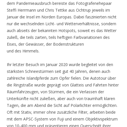
dem Pandemieausbruch bereiste das Fotografenehepaar
Steffi Herrmann und Chris Tettke aus Ochtrup jeweils im
Januar die Insel im Norden Europas. Dabei faszinierten nicht
nur die wechselnden Licht- und Wetterverhältnisse, sondern
auch abseits der bekannten Hotspots, soweit es das Wetter
zuließ, die teils zarten, teils heftigen Farbvariationen des
Eises, der Gewässer, der Bodenstrukturen
und des Himmels.
Ihr letzter Besuch im Januar 2020 wurde begleitet von den
stärksten Schneestürmen seit gut 40 Jahren, denen auch
zahlreiche Islandpferde zum Opfer fielen. Die Autotour über
die Ringstraße wurde geprägt von Glatteis und Fahrten hinter
Räumfahrzeugen, von Stürmen, die ein Verlassen der
Unterkünfte nicht zuließen, aber auch von traumhaft klaren
Tagen, die am Abend die Sicht auf Polarlichter ermöglichten.
Oft mit Stativ, immer ohne zusätzliche Filter, arbeiten beide
mit dem APSC-System von Fuji und einem Objektivspektrum
von 10-400 mm und präsentieren einen Querschnitt ihrer