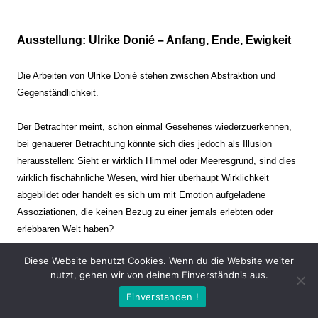
Ausstellung: Ulrike Donié – Anfang, Ende, Ewigkeit
Die Arbeiten von Ulrike Donié stehen zwischen Abstraktion und
Gegenständlichkeit.
Der Betrachter meint, schon einmal Gesehenes wiederzuerkennen,
bei genauerer Betrachtung könnte sich dies jedoch als Illusion
herausstellen: Sieht er wirklich Himmel oder Meeresgrund, sind dies
wirklich fischähnliche Wesen, wird hier überhaupt Wirklichkeit
abgebildet oder handelt es sich um mit Emotion aufgeladene
Assoziationen, die keinen Bezug zu einer jemals erlebten oder
erlebbaren Welt haben?
Diese Website benutzt Cookies. Wenn du die Website weiter
Verharren und Dynamik stehen sich dabei gegenüber. Zeit steht still
nutzt, gehen wir von deinem Einverständnis aus.
oder verrinnt im Nu. Es soll dabei eine Spannung, auch farblich, bis
Einverstanden !
zur Schmerzgrenze erzeugt werden. Die Arbeiten stellen ambivalente
Situationen dar. Kaum kann der Betrachter entscheiden, ob er hier