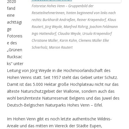
2020
Fotoreise Hohes Venn – Gruppenbild der
fand
ReiseteilnehmerInnen, hinten beginnend von links nach
eine
rechts: Burkhardt Andrießen, Reiner Kriependorf, Klaus
achttägi
Rautert, Jörg Weyde, Manfred Röhrig, Joachim Feldmann
ge
Ingo Hattendorf, Claudia Weyde, Ursula Kriependorf
Fotoreis
Christiane Müller, Karin Kühn, Clemens Müller Elke
e des
Schierholz, Marion Rautert
„Grünen
Rucksac
ks“ unter
Leitung von Jörg Weyde in die Hochmoorlandschaft des
Hohen Venns statt. Seit 1957 steht das Gebiet unter Schutz.
Damit ist das 5.000 Hektar große Hochplateau nicht nur das
älteste Naturschutzgebiet der Wallonie, sondern auch das
wohl berühmteste Naturreservat Belgiens und das Juwel des
Deutsch-Belgischen Naturparks Hohes Venn – Eifel.
Im Hohen Venn gibt es noch letzte authentische Wildnis-
Areale und das mitten im Viereck der Städte Eupen,