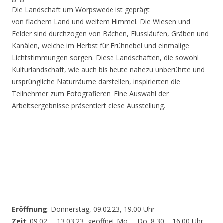
Die Landschaft um Worpswede ist geprägt
von flachem Land und weitem Himmel. Die Wiesen und
Felder sind durchzogen von Bächen, Flussläufen, Gräben und
Kanälen, welche im Herbst für Frühnebel und einmalige
Lichtstimmungen sorgen. Diese Landschaften, die sowohl
Kulturlandschaft, wie auch bis heute nahezu unberührte und
ursprüngliche Naturräume darstellen, inspirierten die
Teilnehmer zum Fotografieren. Eine Auswahl der
Arbeitsergebnisse präsentiert diese Ausstellung.
Eröffnung
: Donnerstag, 09.02.23, 19.00 Uhr
Zeit
: 09.02. – 13.03.23, geöffnet Mo. – Do. 8.30 – 16.00 Uhr,