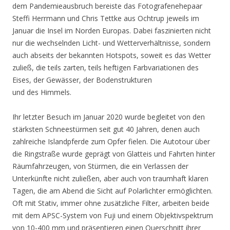
dem Pandemieausbruch bereiste das Fotografenehepaar
Steffi Herrmann und Chris Tettke aus Ochtrup jeweils im
Januar die Insel im Norden Europas. Dabei faszinierten nicht
nur die wechselnden Licht- und Wetterverhältnisse, sondern
auch abseits der bekannten Hotspots, soweit es das Wetter
zuließ, die teils zarten, teils heftigen Farbvariationen des
Eises, der Gewässer, der Bodenstrukturen
und des Himmels.
Ihr letzter Besuch im Januar 2020 wurde begleitet von den
stärksten Schneestürmen seit gut 40 Jahren, denen auch
zahlreiche Islandpferde zum Opfer fielen. Die Autotour über
die Ringstraße wurde geprägt von Glatteis und Fahrten hinter
Räumfahrzeugen, von Stürmen, die ein Verlassen der
Unterkünfte nicht zuließen, aber auch von traumhaft klaren
Tagen, die am Abend die Sicht auf Polarlichter ermöglichten.
Oft mit Stativ, immer ohne zusätzliche Filter, arbeiten beide
mit dem APSC-System von Fuji und einem Objektivspektrum
von 10-400 mm und präsentieren einen Querschnitt ihrer