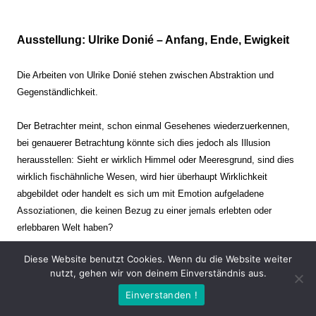
Ausstellung: Ulrike Donié – Anfang, Ende, Ewigkeit
Die Arbeiten von Ulrike Donié stehen zwischen Abstraktion und
Gegenständlichkeit.
Der Betrachter meint, schon einmal Gesehenes wiederzuerkennen,
bei genauerer Betrachtung könnte sich dies jedoch als Illusion
herausstellen: Sieht er wirklich Himmel oder Meeresgrund, sind dies
wirklich fischähnliche Wesen, wird hier überhaupt Wirklichkeit
abgebildet oder handelt es sich um mit Emotion aufgeladene
Assoziationen, die keinen Bezug zu einer jemals erlebten oder
erlebbaren Welt haben?
Diese Website benutzt Cookies. Wenn du die Website weiter
Verharren und Dynamik stehen sich dabei gegenüber. Zeit steht still
nutzt, gehen wir von deinem Einverständnis aus.
oder verrinnt im Nu. Es soll dabei eine Spannung, auch farblich, bis
Einverstanden !
zur Schmerzgrenze erzeugt werden. Die Arbeiten stellen ambivalente
Situationen dar. Kaum kann der Betrachter entscheiden, ob er hier