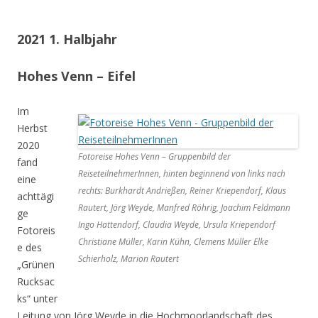
2021 1. Halbjahr
Hohes Venn – Eifel
Im
Herbst
2020
Fotoreise Hohes Venn – Gruppenbild der
fand
ReiseteilnehmerInnen, hinten beginnend von links nach
eine
rechts: Burkhardt Andrießen, Reiner Kriependorf, Klaus
achttägi
Rautert, Jörg Weyde, Manfred Röhrig, Joachim Feldmann
ge
Ingo Hattendorf, Claudia Weyde, Ursula Kriependorf
Fotoreis
Christiane Müller, Karin Kühn, Clemens Müller Elke
e des
Schierholz, Marion Rautert
„Grünen
Rucksac
ks“ unter
Leitung von Jörg Weyde in die Hochmoorlandschaft des