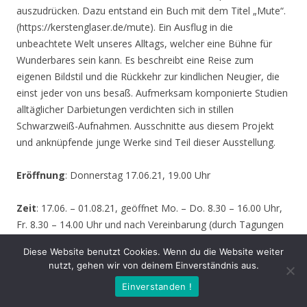
auszudrücken. Dazu entstand ein Buch mit dem Titel „Mute“.
(https://kerstenglaser.de/mute). Ein Ausflug in die
unbeachtete Welt unseres Alltags, welcher eine Bühne für
Wunderbares sein kann. Es beschreibt eine Reise zum
eigenen Bildstil und die Rückkehr zur kindlichen Neugier, die
einst jeder von uns besaß. Aufmerksam komponierte Studien
alltäglicher Darbietungen verdichten sich in stillen
Schwarzweiß-Aufnahmen. Ausschnitte aus diesem Projekt
und anknüpfende junge Werke sind Teil dieser Ausstellung.
Eröffnung
: Donnerstag 17.06.21, 19.00 Uhr
Zeit
: 17.06. – 01.08.21, geöffnet Mo. – Do. 8.30 – 16.00 Uhr,
Fr. 8.30 – 14.00 Uhr und nach Vereinbarung (durch Tagungen
oder Seminare kann zeitweise der Zugang zur Ausstellung
Diese Website benutzt Cookies. Wenn du die Website weiter
behindert werden – bitte informieren Sie sich vor einem
nutzt, gehen wir von deinem Einverständnis aus.
Besuch sicherheitshalber bei uns!)
Einverstanden !