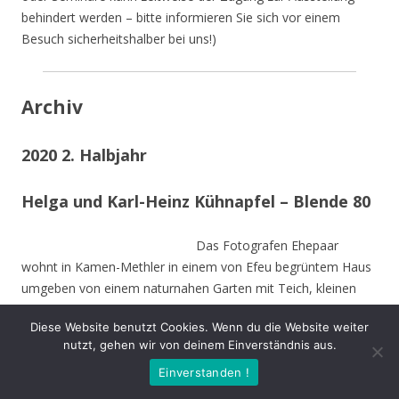
behindert werden – bitte informieren Sie sich vor einem
Besuch sicherheitshalber bei uns!)
Archiv
2020 2. Halbjahr
Helga und Karl-Heinz Kühnapfel – Blende 80
Das Fotografen Ehepaar
wohnt in Kamen-Methler in einem von Efeu begrüntem Haus
umgeben von einem naturnahen Garten mit Teich, kleinen
naturnahen Wiesen, Obstbäumen und weiteren hohen
Diese Website benutzt Cookies. Wenn du die Website weiter
Bäumen. Die Stämme der von Stürmen gefällten Bäume sind
nutzt, gehen wir von deinem Einverständnis aus.
zu Teilen im Garten integriert und dienen vielen Insekten und
Einverstanden !
Vögeln als Nahrungs-und Brutstätte.