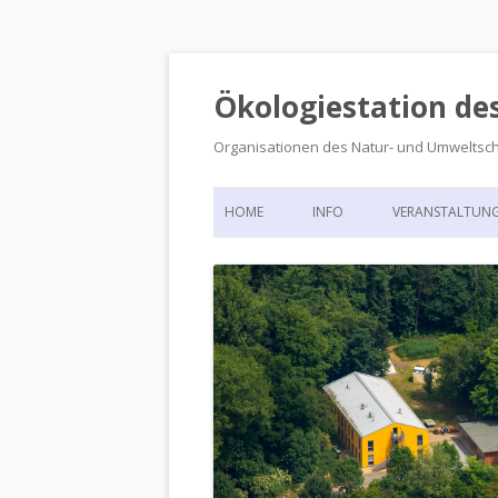
Ökologiestation de
Organisationen des Natur- und Umweltsc
HOME
INFO
VERANSTALTUN
ORGANISATIONSSTRUKTUR
VERANSTALTUN
DIE ÖKOLOGIESTATION – FAS
900 JAHRE VORGESCHICHTE