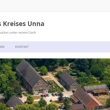
s Kreises Unna
hutzes unter einem Dach
Zum
Inhalt
GEN
KONTAKT
springen
GSKALENDER
ANFAHRT
T