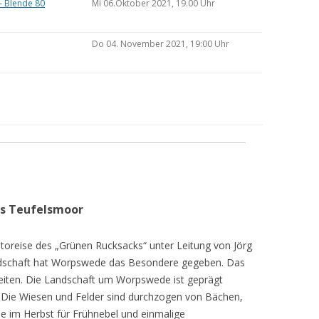
– Blende 80
Mi 06.Oktober 2021, 19.00 Uhr
Do 04. November 2021, 19:00 Uhr
as Teufelsmoor
toreise des „Grünen Rucksacks“ unter Leitung von Jörg
dschaft hat Worpswede das Besondere gegeben. Das
eiten. Die Landschaft um Worpswede ist geprägt
Die Wiesen und Felder sind durchzogen von Bächen,
e im Herbst für Frühnebel und einmalige