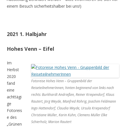
einem Besuch sicherheitshalber bei uns!)
2021 1. Halbjahr
Hohes Venn – Eifel
Im
Herbst
2020
Fotoreise Hohes Venn – Gruppenbild der
fand
ReiseteilnehmerInnen, hinten beginnend von links nach
eine
rechts: Burkhardt Andrießen, Reiner Kriependorf, Klaus
achttägi
Rautert, Jörg Weyde, Manfred Röhrig, Joachim Feldmann
ge
Ingo Hattendorf, Claudia Weyde, Ursula Kriependorf
Fotoreis
Christiane Müller, Karin Kühn, Clemens Müller Elke
e des
Schierholz, Marion Rautert
„Grünen