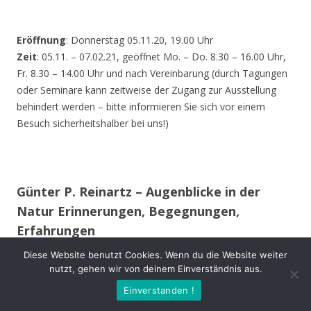
Eröffnung
: Donnerstag 05.11.20, 19.00 Uhr
Zeit
: 05.11. – 07.02.21, geöffnet Mo. – Do. 8.30 – 16.00 Uhr,
Fr. 8.30 – 14.00 Uhr und nach Vereinbarung (durch Tagungen
oder Seminare kann zeitweise der Zugang zur Ausstellung
behindert werden – bitte informieren Sie sich vor einem
Besuch sicherheitshalber bei uns!)
Günter P. Reinartz – Augenblicke in der
Natur Erinnerungen, Begegnungen,
Erfahrungen
Diese Website benutzt Cookies. Wenn du die Website weiter
Im 15. Lebensjahr erwarb ich meine erste Spiegelreflex-
nutzt, gehen wir von deinem Einverständnis aus.
Kamera. Auch während des Studiums und im späteren
Einverstanden !
Berufsleben begleitete mich meist eine Kamera.