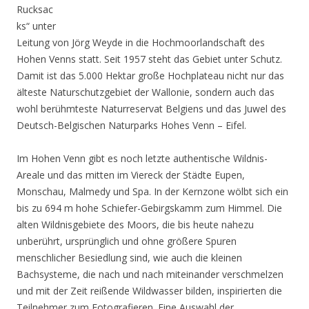
Rucksac
ks“ unter
Leitung von Jörg Weyde in die Hochmoorlandschaft des
Hohen Venns statt. Seit 1957 steht das Gebiet unter Schutz.
Damit ist das 5.000 Hektar große Hochplateau nicht nur das
älteste Naturschutzgebiet der Wallonie, sondern auch das
wohl berühmteste Naturreservat Belgiens und das Juwel des
Deutsch-Belgischen Naturparks Hohes Venn – Eifel.
Im Hohen Venn gibt es noch letzte authentische Wildnis-
Areale und das mitten im Viereck der Städte Eupen,
Monschau, Malmedy und Spa. In der Kernzone wölbt sich ein
bis zu 694 m hohe Schiefer-Gebirgskamm zum Himmel. Die
alten Wildnisgebiete des Moors, die bis heute nahezu
unberührt, ursprünglich und ohne größere Spuren
menschlicher Besiedlung sind, wie auch die kleinen
Bachsysteme, die nach und nach miteinander verschmelzen
und mit der Zeit reißende Wildwasser bilden, inspirierten die
Teilnehmer zum Fotografieren. Eine Auswahl der