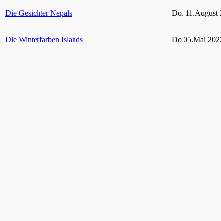
Die Gesichter Nepals
Do. 11.August 
Die Winterfarben Islands
Do 05.Mai 2022
Rügen und seine Schutzgebiete
Do 10.Februar 
Grün Auf! – Gärten und Parks im Ruhrgebiet
bis 06. Februar
2021
Hohes Venn – Eifel
11. Februar 20
Vielfältige Tierwelt im heimischen Garten
Do. 29. April 2