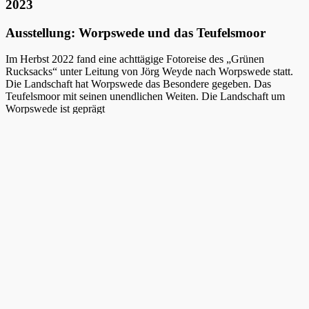
2023
Ausstellung: Worpswede und das Teufelsmoor
Im Herbst 2022 fand eine achttägige Fotoreise des „Grünen
Rucksacks“ unter Leitung von Jörg Weyde nach Worpswede statt.
Die Landschaft hat Worpswede das Besondere gegeben. Das
Teufelsmoor mit seinen unendlichen Weiten. Die Landschaft um
Worpswede ist geprägt
von flachem Land und weitem Himmel. Die Wiesen und Felder sind
durchzogen von Bächen, Flussläufen, Gräben und Kanälen, welche
im Herbst für Frühnebel und einmalige Lichtstimmungen sorgen.
Diese Landschaften, die sowohl Kulturlandschaft, wie auch bis
heute nahezu unberührte und ursprüngliche Naturräume darstellen,
inspirierten die Teilnehmer zum Fotografieren. Eine Auswahl der
Arbeitsergebnisse präsentiert diese Ausstellung.