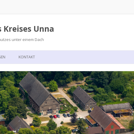
s Kreises Unna
hutzes unter einem Dach
Zum
Inhalt
GEN
KONTAKT
springen
GSKALENDER
ANFAHRT
T