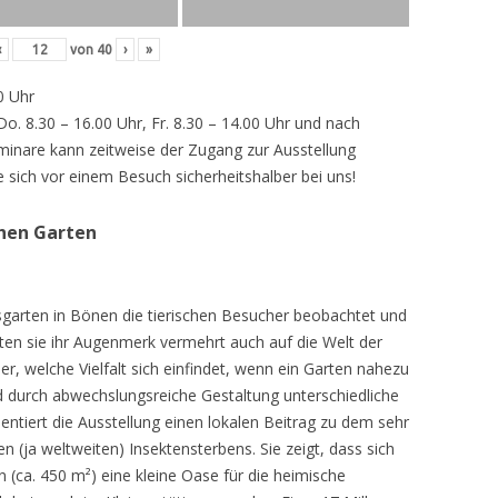
‹
von
40
›
»
0 Uhr
 Do. 8.30 – 16.00 Uhr, Fr. 8.30 – 14.00 Uhr und nach
inare kann zeitweise der Zugang zur Ausstellung
e sich vor einem Besuch sicherheitshalber bei uns!
chen Garten
sgarten in Bönen die tierischen Besucher beobachtet und
teten sie ihr Augenmerk vermehrt auch auf die Welt der
r, welche Vielfalt sich einfindet, wenn ein Garten nahezu
d durch abwechslungsreiche Gestaltung unterschiedliche
ntiert die Ausstellung einen lokalen Beitrag zu dem sehr
 (ja weltweiten) Insektensterbens. Sie zeigt, dass sich
n (ca. 450 m²) eine kleine Oase für die heimische