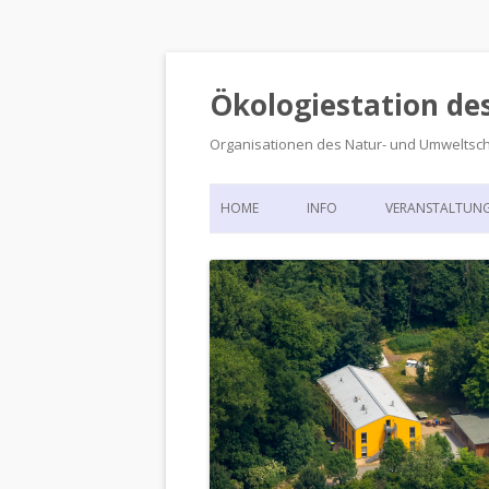
Ökologiestation de
Organisationen des Natur- und Umweltsc
HOME
INFO
VERANSTALTUN
ORGANISATIONSSTRUKTUR
VERANSTALTUN
DIE ÖKOLOGIESTATION – FAS
900 JAHRE VORGESCHICHTE