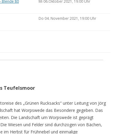
– Blende 80
Mi 06.Oktober 2021, 19.00 Uhr
Do 04. November 2021, 19:00 Uhr
as Teufelsmoor
toreise des „Grünen Rucksacks“ unter Leitung von Jörg
dschaft hat Worpswede das Besondere gegeben. Das
eiten. Die Landschaft um Worpswede ist geprägt
Die Wiesen und Felder sind durchzogen von Bächen,
e im Herbst für Frühnebel und einmalige