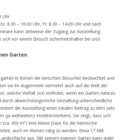
0 Uhr
 Do. 8.30 – 16.00 Uhr, Fr. 8.30 – 14.00 Uhr und nach
inare kann zeitweise der Zugang zur Ausstellung
e sich vor einem Besuch sicherheitshalber bei uns!
chen Garten
sgarten in Bönen die tierischen Besucher beobachtet und
teten sie ihr Augenmerk vermehrt auch auf die Welt der
r, welche Vielfalt sich einfindet, wenn ein Garten nahezu
d durch abwechslungsreiche Gestaltung unterschiedliche
ntiert die Ausstellung einen lokalen Beitrag zu dem sehr
 (ja weltweiten) Insektensterbens. Sie zeigt, dass sich
n (ca. 450 m²) eine kleine Oase für die heimische
lohnt, auch im Kleinen tätig zu werden. Etwa 17 Mill.
andesfläche aus. Mit seinem eigenen Garten kann jeder