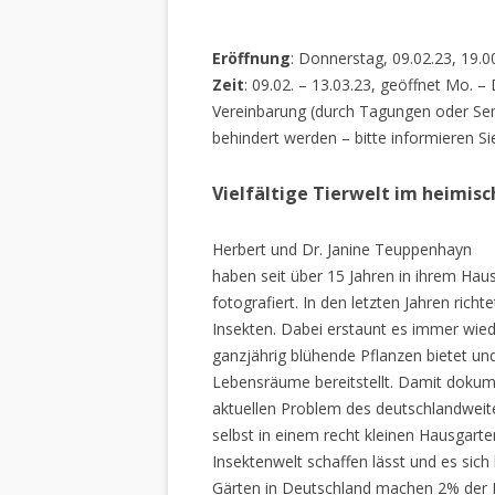
Eröffnung
: Donnerstag, 09.02.23, 19.0
Zeit
: 09.02. – 13.03.23, geöffnet Mo. –
Vereinbarung (durch Tagungen oder Sem
behindert werden – bitte informieren Si
Vielfältige Tierwelt im heimis
Herbert und Dr. Janine Teuppenhayn
haben seit über 15 Jahren in ihrem Hau
fotografiert. In den letzten Jahren rich
Insekten. Dabei erstaunt es immer wiede
ganzjährig blühende Pflanzen bietet un
Lebensräume bereitstellt. Damit dokume
aktuellen Problem des deutschlandweiten
selbst in einem recht kleinen Hausgarte
Insektenwelt schaffen lässt und es sich 
Gärten in Deutschland machen 2% der L