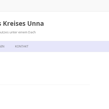
s Kreises Unna
hutzes unter einem Dach
Zum
Inhalt
GEN
KONTAKT
springen
GSKALENDER
ANFAHRT
T