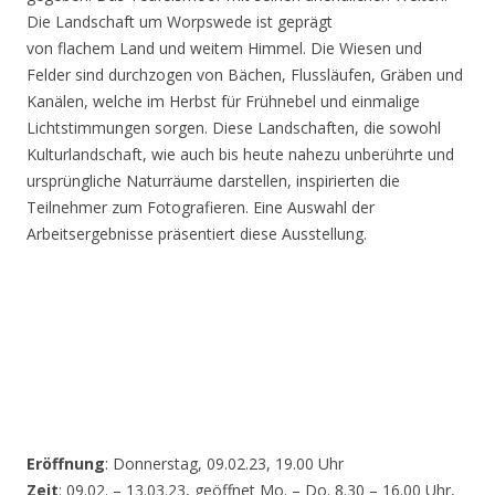
Die Landschaft um Worpswede ist geprägt
von flachem Land und weitem Himmel. Die Wiesen und
Felder sind durchzogen von Bächen, Flussläufen, Gräben und
Kanälen, welche im Herbst für Frühnebel und einmalige
Lichtstimmungen sorgen. Diese Landschaften, die sowohl
Kulturlandschaft, wie auch bis heute nahezu unberührte und
ursprüngliche Naturräume darstellen, inspirierten die
Teilnehmer zum Fotografieren. Eine Auswahl der
Arbeitsergebnisse präsentiert diese Ausstellung.
Eröffnung
: Donnerstag, 09.02.23, 19.00 Uhr
Zeit
: 09.02. – 13.03.23, geöffnet Mo. – Do. 8.30 – 16.00 Uhr,