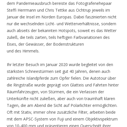
dem Pandemieausbruch bereiste das Fotografenehepaar
Steffi Herrmann und Chris Tettke aus Ochtrup jeweils im
Januar die Insel im Norden Europas. Dabei faszinierten nicht
nur die wechselnden Licht- und Wetterverhältnisse, sondern
auch abseits der bekannten Hotspots, soweit es das Wetter
zuließ, die teils zarten, teils heftigen Farbvariationen des
Eises, der Gewässer, der Bodenstrukturen
und des Himmels.
Ihr letzter Besuch im Januar 2020 wurde begleitet von den
stärksten Schneestürmen seit gut 40 Jahren, denen auch
zahlreiche Islandpferde zum Opfer fielen. Die Autotour über
die Ringstraße wurde geprägt von Glatteis und Fahrten hinter
Räumfahrzeugen, von Stürmen, die ein Verlassen der
Unterkünfte nicht zuließen, aber auch von traumhaft klaren
Tagen, die am Abend die Sicht auf Polarlichter ermöglichten.
Oft mit Stativ, immer ohne zusätzliche Filter, arbeiten beide
mit dem APSC-System von Fuji und einem Objektivspektrum
von 10-400 mm und präsentieren einen Querschnitt ihrer