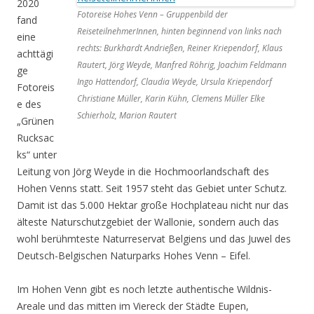
2020
Fotoreise Hohes Venn – Gruppenbild der
fand
ReiseteilnehmerInnen, hinten beginnend von links nach
eine
rechts: Burkhardt Andrießen, Reiner Kriependorf, Klaus
achttägi
Rautert, Jörg Weyde, Manfred Röhrig, Joachim Feldmann
ge
Ingo Hattendorf, Claudia Weyde, Ursula Kriependorf
Fotoreis
Christiane Müller, Karin Kühn, Clemens Müller Elke
e des
Schierholz, Marion Rautert
„Grünen
Rucksac
ks“ unter
Leitung von Jörg Weyde in die Hochmoorlandschaft des
Hohen Venns statt. Seit 1957 steht das Gebiet unter Schutz.
Damit ist das 5.000 Hektar große Hochplateau nicht nur das
älteste Naturschutzgebiet der Wallonie, sondern auch das
wohl berühmteste Naturreservat Belgiens und das Juwel des
Deutsch-Belgischen Naturparks Hohes Venn – Eifel.
Im Hohen Venn gibt es noch letzte authentische Wildnis-
Areale und das mitten im Viereck der Städte Eupen,