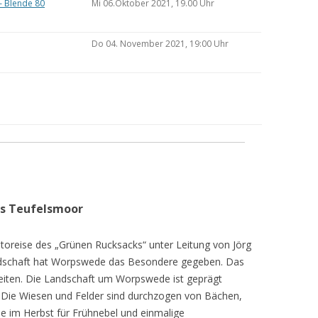
– Blende 80
Mi 06.Oktober 2021, 19.00 Uhr
Do 04. November 2021, 19:00 Uhr
as Teufelsmoor
toreise des „Grünen Rucksacks“ unter Leitung von Jörg
dschaft hat Worpswede das Besondere gegeben. Das
eiten. Die Landschaft um Worpswede ist geprägt
Die Wiesen und Felder sind durchzogen von Bächen,
e im Herbst für Frühnebel und einmalige