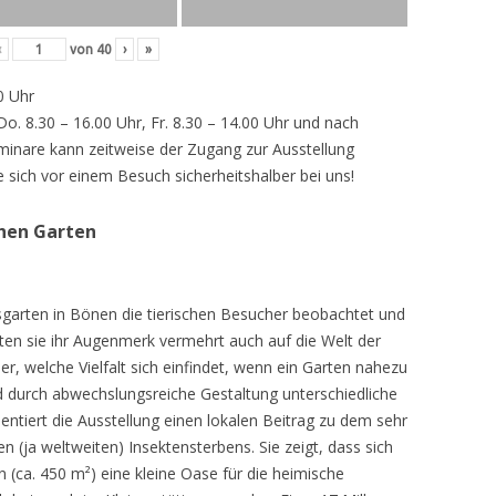
‹
von
40
›
»
0 Uhr
 Do. 8.30 – 16.00 Uhr, Fr. 8.30 – 14.00 Uhr und nach
inare kann zeitweise der Zugang zur Ausstellung
e sich vor einem Besuch sicherheitshalber bei uns!
chen Garten
sgarten in Bönen die tierischen Besucher beobachtet und
teten sie ihr Augenmerk vermehrt auch auf die Welt der
r, welche Vielfalt sich einfindet, wenn ein Garten nahezu
d durch abwechslungsreiche Gestaltung unterschiedliche
ntiert die Ausstellung einen lokalen Beitrag zu dem sehr
 (ja weltweiten) Insektensterbens. Sie zeigt, dass sich
n (ca. 450 m²) eine kleine Oase für die heimische