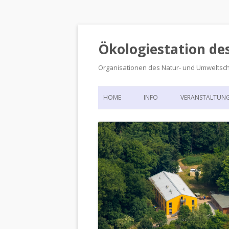
Ökologiestation de
Organisationen des Natur- und Umweltsc
HOME
INFO
VERANSTALTUN
ORGANISATIONSSTRUKTUR
VERANSTALTUN
DIE ÖKOLOGIESTATION – FAS
900 JAHRE VORGESCHICHTE