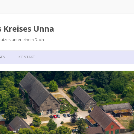
s Kreises Unna
hutzes unter einem Dach
Zum
Inhalt
GEN
KONTAKT
springen
GSKALENDER
ANFAHRT
T