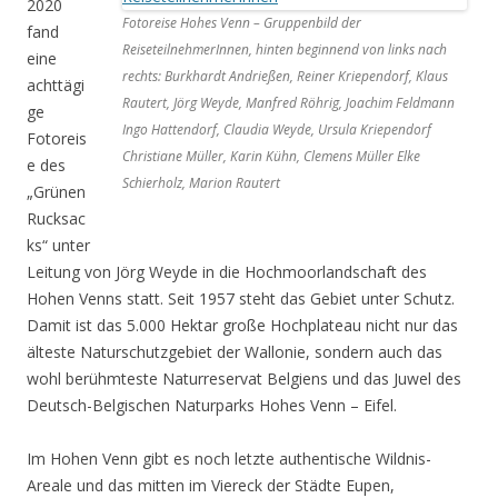
2020
Fotoreise Hohes Venn – Gruppenbild der
fand
ReiseteilnehmerInnen, hinten beginnend von links nach
eine
rechts: Burkhardt Andrießen, Reiner Kriependorf, Klaus
achttägi
Rautert, Jörg Weyde, Manfred Röhrig, Joachim Feldmann
ge
Ingo Hattendorf, Claudia Weyde, Ursula Kriependorf
Fotoreis
Christiane Müller, Karin Kühn, Clemens Müller Elke
e des
Schierholz, Marion Rautert
„Grünen
Rucksac
ks“ unter
Leitung von Jörg Weyde in die Hochmoorlandschaft des
Hohen Venns statt. Seit 1957 steht das Gebiet unter Schutz.
Damit ist das 5.000 Hektar große Hochplateau nicht nur das
älteste Naturschutzgebiet der Wallonie, sondern auch das
wohl berühmteste Naturreservat Belgiens und das Juwel des
Deutsch-Belgischen Naturparks Hohes Venn – Eifel.
Im Hohen Venn gibt es noch letzte authentische Wildnis-
Areale und das mitten im Viereck der Städte Eupen,