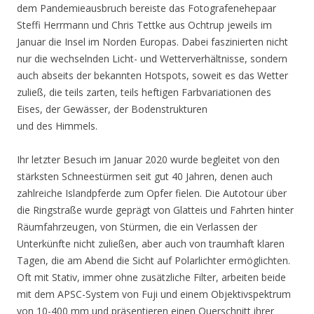
dem Pandemieausbruch bereiste das Fotografenehepaar
Steffi Herrmann und Chris Tettke aus Ochtrup jeweils im
Januar die Insel im Norden Europas. Dabei faszinierten nicht
nur die wechselnden Licht- und Wetterverhältnisse, sondern
auch abseits der bekannten Hotspots, soweit es das Wetter
zuließ, die teils zarten, teils heftigen Farbvariationen des
Eises, der Gewässer, der Bodenstrukturen
und des Himmels.
Ihr letzter Besuch im Januar 2020 wurde begleitet von den
stärksten Schneestürmen seit gut 40 Jahren, denen auch
zahlreiche Islandpferde zum Opfer fielen. Die Autotour über
die Ringstraße wurde geprägt von Glatteis und Fahrten hinter
Räumfahrzeugen, von Stürmen, die ein Verlassen der
Unterkünfte nicht zuließen, aber auch von traumhaft klaren
Tagen, die am Abend die Sicht auf Polarlichter ermöglichten.
Oft mit Stativ, immer ohne zusätzliche Filter, arbeiten beide
mit dem APSC-System von Fuji und einem Objektivspektrum
von 10-400 mm und präsentieren einen Querschnitt ihrer