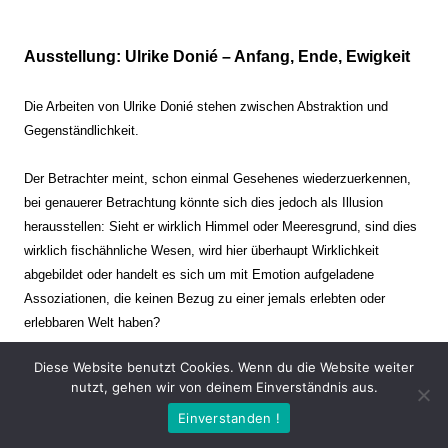
Ausstellung: Ulrike Donié – Anfang, Ende, Ewigkeit
Die Arbeiten von Ulrike Donié stehen zwischen Abstraktion und
Gegenständlichkeit.
Der Betrachter meint, schon einmal Gesehenes wiederzuerkennen,
bei genauerer Betrachtung könnte sich dies jedoch als Illusion
herausstellen: Sieht er wirklich Himmel oder Meeresgrund, sind dies
wirklich fischähnliche Wesen, wird hier überhaupt Wirklichkeit
abgebildet oder handelt es sich um mit Emotion aufgeladene
Assoziationen, die keinen Bezug zu einer jemals erlebten oder
erlebbaren Welt haben?
Diese Website benutzt Cookies. Wenn du die Website weiter
Verharren und Dynamik stehen sich dabei gegenüber. Zeit steht still
nutzt, gehen wir von deinem Einverständnis aus.
oder verrinnt im Nu. Es soll dabei eine Spannung, auch farblich, bis
Einverstanden !
zur Schmerzgrenze erzeugt werden. Die Arbeiten stellen ambivalente
Situationen dar. Kaum kann der Betrachter entscheiden, ob er hier