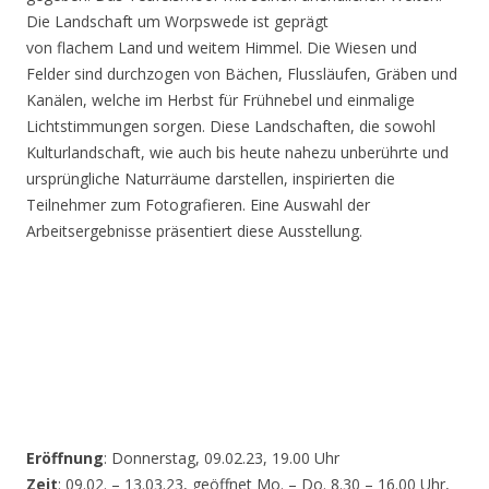
Die Landschaft um Worpswede ist geprägt
von flachem Land und weitem Himmel. Die Wiesen und
Felder sind durchzogen von Bächen, Flussläufen, Gräben und
Kanälen, welche im Herbst für Frühnebel und einmalige
Lichtstimmungen sorgen. Diese Landschaften, die sowohl
Kulturlandschaft, wie auch bis heute nahezu unberührte und
ursprüngliche Naturräume darstellen, inspirierten die
Teilnehmer zum Fotografieren. Eine Auswahl der
Arbeitsergebnisse präsentiert diese Ausstellung.
Eröffnung
: Donnerstag, 09.02.23, 19.00 Uhr
Zeit
: 09.02. – 13.03.23, geöffnet Mo. – Do. 8.30 – 16.00 Uhr,