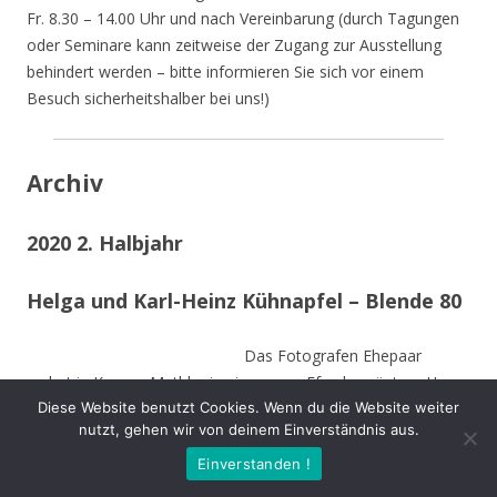
Fr. 8.30 – 14.00 Uhr und nach Vereinbarung (durch Tagungen
oder Seminare kann zeitweise der Zugang zur Ausstellung
behindert werden – bitte informieren Sie sich vor einem
Besuch sicherheitshalber bei uns!)
Archiv
2020 2. Halbjahr
Helga und Karl-Heinz Kühnapfel – Blende 80
Das Fotografen Ehepaar
wohnt in Kamen-Methler in einem von Efeu begrüntem Haus
Diese Website benutzt Cookies. Wenn du die Website weiter
umgeben von einem naturnahen Garten mit Teich, kleinen
nutzt, gehen wir von deinem Einverständnis aus.
naturnahen Wiesen, Obstbäumen und weiteren hohen
Bäumen. Die Stämme der von Stürmen gefällten Bäume sind
Einverstanden !
zu Teilen im Garten integriert und dienen vielen Insekten und