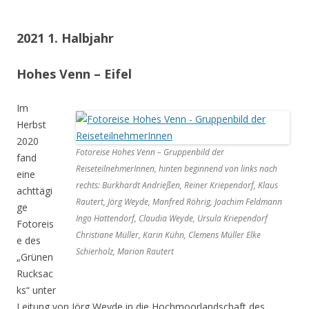
2021 1. Halbjahr
Hohes Venn – Eifel
Im
Herbst
2020
Fotoreise Hohes Venn – Gruppenbild der
fand
ReiseteilnehmerInnen, hinten beginnend von links nach
eine
rechts: Burkhardt Andrießen, Reiner Kriependorf, Klaus
achttägi
Rautert, Jörg Weyde, Manfred Röhrig, Joachim Feldmann
ge
Ingo Hattendorf, Claudia Weyde, Ursula Kriependorf
Fotoreis
Christiane Müller, Karin Kühn, Clemens Müller Elke
e des
Schierholz, Marion Rautert
„Grünen
Rucksac
ks“ unter
Leitung von Jörg Weyde in die Hochmoorlandschaft des