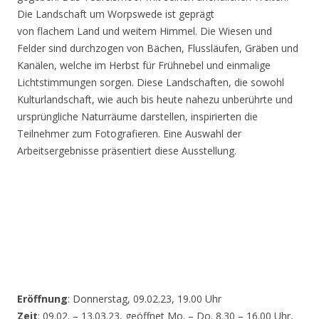
Die Landschaft um Worpswede ist geprägt
von flachem Land und weitem Himmel. Die Wiesen und
Felder sind durchzogen von Bächen, Flussläufen, Gräben und
Kanälen, welche im Herbst für Frühnebel und einmalige
Lichtstimmungen sorgen. Diese Landschaften, die sowohl
Kulturlandschaft, wie auch bis heute nahezu unberührte und
ursprüngliche Naturräume darstellen, inspirierten die
Teilnehmer zum Fotografieren. Eine Auswahl der
Arbeitsergebnisse präsentiert diese Ausstellung.
Eröffnung
: Donnerstag, 09.02.23, 19.00 Uhr
Zeit
: 09.02. – 13.03.23, geöffnet Mo. – Do. 8.30 – 16.00 Uhr,