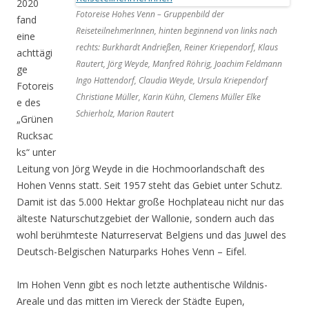
2020
Fotoreise Hohes Venn – Gruppenbild der
fand
ReiseteilnehmerInnen, hinten beginnend von links nach
eine
rechts: Burkhardt Andrießen, Reiner Kriependorf, Klaus
achttägi
Rautert, Jörg Weyde, Manfred Röhrig, Joachim Feldmann
ge
Ingo Hattendorf, Claudia Weyde, Ursula Kriependorf
Fotoreis
Christiane Müller, Karin Kühn, Clemens Müller Elke
e des
Schierholz, Marion Rautert
„Grünen
Rucksac
ks“ unter
Leitung von Jörg Weyde in die Hochmoorlandschaft des
Hohen Venns statt. Seit 1957 steht das Gebiet unter Schutz.
Damit ist das 5.000 Hektar große Hochplateau nicht nur das
älteste Naturschutzgebiet der Wallonie, sondern auch das
wohl berühmteste Naturreservat Belgiens und das Juwel des
Deutsch-Belgischen Naturparks Hohes Venn – Eifel.
Im Hohen Venn gibt es noch letzte authentische Wildnis-
Areale und das mitten im Viereck der Städte Eupen,