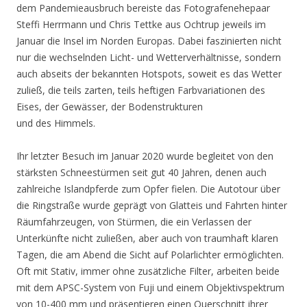
dem Pandemieausbruch bereiste das Fotografenehepaar
Steffi Herrmann und Chris Tettke aus Ochtrup jeweils im
Januar die Insel im Norden Europas. Dabei faszinierten nicht
nur die wechselnden Licht- und Wetterverhältnisse, sondern
auch abseits der bekannten Hotspots, soweit es das Wetter
zuließ, die teils zarten, teils heftigen Farbvariationen des
Eises, der Gewässer, der Bodenstrukturen
und des Himmels.
Ihr letzter Besuch im Januar 2020 wurde begleitet von den
stärksten Schneestürmen seit gut 40 Jahren, denen auch
zahlreiche Islandpferde zum Opfer fielen. Die Autotour über
die Ringstraße wurde geprägt von Glatteis und Fahrten hinter
Räumfahrzeugen, von Stürmen, die ein Verlassen der
Unterkünfte nicht zuließen, aber auch von traumhaft klaren
Tagen, die am Abend die Sicht auf Polarlichter ermöglichten.
Oft mit Stativ, immer ohne zusätzliche Filter, arbeiten beide
mit dem APSC-System von Fuji und einem Objektivspektrum
von 10-400 mm und präsentieren einen Querschnitt ihrer