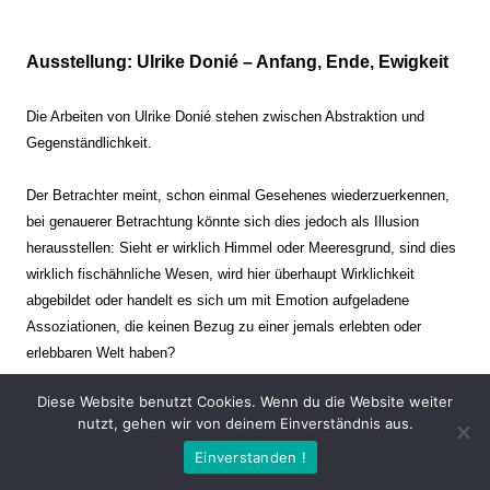
Ausstellung: Ulrike Donié – Anfang, Ende, Ewigkeit
Die Arbeiten von Ulrike Donié stehen zwischen Abstraktion und
Gegenständlichkeit.
Der Betrachter meint, schon einmal Gesehenes wiederzuerkennen,
bei genauerer Betrachtung könnte sich dies jedoch als Illusion
herausstellen: Sieht er wirklich Himmel oder Meeresgrund, sind dies
wirklich fischähnliche Wesen, wird hier überhaupt Wirklichkeit
abgebildet oder handelt es sich um mit Emotion aufgeladene
Assoziationen, die keinen Bezug zu einer jemals erlebten oder
erlebbaren Welt haben?
Diese Website benutzt Cookies. Wenn du die Website weiter
Verharren und Dynamik stehen sich dabei gegenüber. Zeit steht still
nutzt, gehen wir von deinem Einverständnis aus.
oder verrinnt im Nu. Es soll dabei eine Spannung, auch farblich, bis
Einverstanden !
zur Schmerzgrenze erzeugt werden. Die Arbeiten stellen ambivalente
Situationen dar. Kaum kann der Betrachter entscheiden, ob er hier