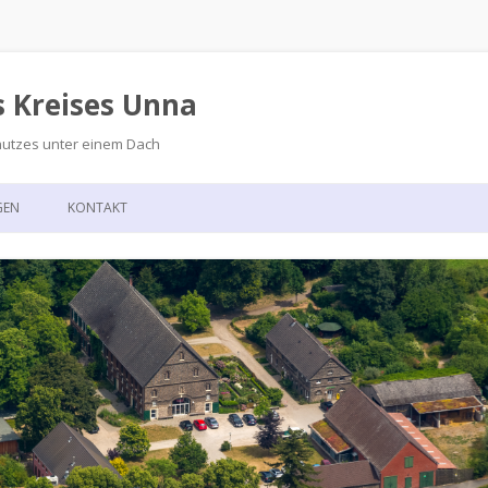
s Kreises Unna
hutzes unter einem Dach
Zum
Inhalt
GEN
KONTAKT
springen
GSKALENDER
ANFAHRT
T