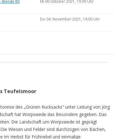
– Blende 80
Mi 06.Oktober 2021, 19.00 Uhr
Do 04. November 2021, 19:00 Uhr
as Teufelsmoor
toreise des „Grünen Rucksacks“ unter Leitung von Jörg
dschaft hat Worpswede das Besondere gegeben. Das
eiten. Die Landschaft um Worpswede ist geprägt
Die Wiesen und Felder sind durchzogen von Bächen,
e im Herbst für Frühnebel und einmalige