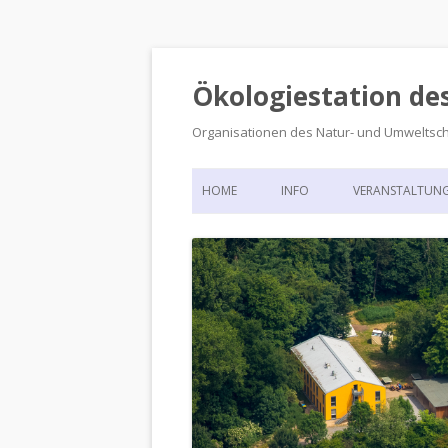
Ökologiestation de
Organisationen des Natur- und Umweltsc
HOME
INFO
VERANSTALTUN
ORGANISATIONSSTRUKTUR
VERANSTALTUN
DIE ÖKOLOGIESTATION – FAS
900 JAHRE VORGESCHICHTE