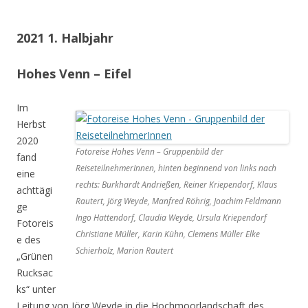
2021 1. Halbjahr
Hohes Venn – Eifel
Im
Herbst
2020
Fotoreise Hohes Venn – Gruppenbild der
fand
ReiseteilnehmerInnen, hinten beginnend von links nach
eine
rechts: Burkhardt Andrießen, Reiner Kriependorf, Klaus
achttägi
Rautert, Jörg Weyde, Manfred Röhrig, Joachim Feldmann
ge
Ingo Hattendorf, Claudia Weyde, Ursula Kriependorf
Fotoreis
Christiane Müller, Karin Kühn, Clemens Müller Elke
e des
Schierholz, Marion Rautert
„Grünen
Rucksac
ks“ unter
Leitung von Jörg Weyde in die Hochmoorlandschaft des