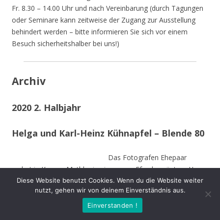
Fr. 8.30 – 14.00 Uhr und nach Vereinbarung (durch Tagungen
oder Seminare kann zeitweise der Zugang zur Ausstellung
behindert werden – bitte informieren Sie sich vor einem
Besuch sicherheitshalber bei uns!)
Archiv
2020 2. Halbjahr
Helga und Karl-Heinz Kühnapfel – Blende 80
Das Fotografen Ehepaar
wohnt in Kamen-Methler in einem von Efeu begrüntem Haus
Diese Website benutzt Cookies. Wenn du die Website weiter
umgeben von einem naturnahen Garten mit Teich, kleinen
nutzt, gehen wir von deinem Einverständnis aus.
naturnahen Wiesen, Obstbäumen und weiteren hohen
Bäumen. Die Stämme der von Stürmen gefällten Bäume sind
Einverstanden !
zu Teilen im Garten integriert und dienen vielen Insekten und