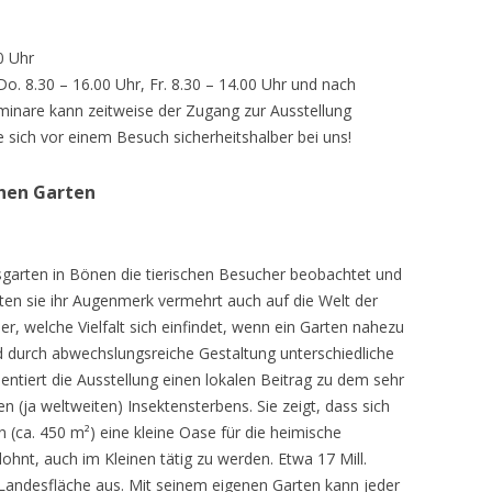
0 Uhr
 Do. 8.30 – 16.00 Uhr, Fr. 8.30 – 14.00 Uhr und nach
inare kann zeitweise der Zugang zur Ausstellung
e sich vor einem Besuch sicherheitshalber bei uns!
chen Garten
sgarten in Bönen die tierischen Besucher beobachtet und
teten sie ihr Augenmerk vermehrt auch auf die Welt der
r, welche Vielfalt sich einfindet, wenn ein Garten nahezu
d durch abwechslungsreiche Gestaltung unterschiedliche
ntiert die Ausstellung einen lokalen Beitrag zu dem sehr
 (ja weltweiten) Insektensterbens. Sie zeigt, dass sich
n (ca. 450 m²) eine kleine Oase für die heimische
lohnt, auch im Kleinen tätig zu werden. Etwa 17 Mill.
andesfläche aus. Mit seinem eigenen Garten kann jeder