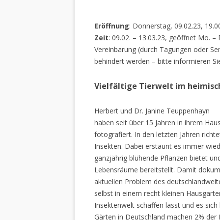
Eröffnung
: Donnerstag, 09.02.23, 19.0
Zeit
: 09.02. – 13.03.23, geöffnet Mo. –
Vereinbarung (durch Tagungen oder Sem
behindert werden – bitte informieren Si
Vielfältige Tierwelt im heimis
Herbert und Dr. Janine Teuppenhayn
haben seit über 15 Jahren in ihrem Hau
fotografiert. In den letzten Jahren rich
Insekten. Dabei erstaunt es immer wiede
ganzjährig blühende Pflanzen bietet un
Lebensräume bereitstellt. Damit dokume
aktuellen Problem des deutschlandweiten
selbst in einem recht kleinen Hausgarte
Insektenwelt schaffen lässt und es sich 
Gärten in Deutschland machen 2% der L