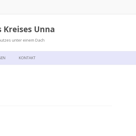
s Kreises Unna
hutzes unter einem Dach
Zum
Inhalt
GEN
KONTAKT
springen
GSKALENDER
ANFAHRT
T