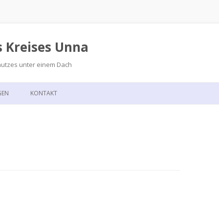
s Kreises Unna
hutzes unter einem Dach
Zum
Inhalt
GEN
KONTAKT
springen
GSKALENDER
ANFAHRT
T