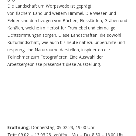
Die Landschaft um Worpswede ist geprägt
von flachem Land und weitem Himmel. Die Wiesen und
Felder sind durchzogen von Bächen, Flussläufen, Gräben und
Kanälen, welche im Herbst für Frühnebel und einmalige
Lichtstimmungen sorgen. Diese Landschaften, die sowohl
Kulturlandschaft, wie auch bis heute nahezu unberührte und
ursprüngliche Naturräume darstellen, inspirierten die
Teilnehmer zum Fotografieren. Eine Auswahl der
Arbeitsergebnisse präsentiert diese Ausstellung.
Eröffnung
: Donnerstag, 09.02.23, 19.00 Uhr
Zeit
: 09.02. – 13.03.23, geöffnet Mo. – Do. 8.30 – 16.00 Uhr,