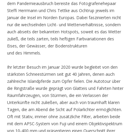
dem Pandemieausbruch bereiste das Fotografenehepaar
Steffi Herrmann und Chris Tettke aus Ochtrup jeweils im
Januar die Insel im Norden Europas. Dabei faszinierten nicht
nur die wechselnden Licht- und Wetterverhältnisse, sondern
auch abseits der bekannten Hotspots, soweit es das Wetter
zuließ, die teils zarten, teils heftigen Farbvariationen des
Eises, der Gewässer, der Bodenstrukturen
und des Himmels.
Ihr letzter Besuch im Januar 2020 wurde begleitet von den
stärksten Schneestürmen seit gut 40 Jahren, denen auch
zahlreiche Islandpferde zum Opfer fielen. Die Autotour über
die Ringstraße wurde geprägt von Glatteis und Fahrten hinter
Räumfahrzeugen, von Stürmen, die ein Verlassen der
Unterkünfte nicht zuließen, aber auch von traumhaft klaren
Tagen, die am Abend die Sicht auf Polarlichter ermöglichten.
Oft mit Stativ, immer ohne zusätzliche Filter, arbeiten beide
mit dem APSC-System von Fuji und einem Objektivspektrum
von 10-400 mm und präsentieren einen Querschnitt ihrer