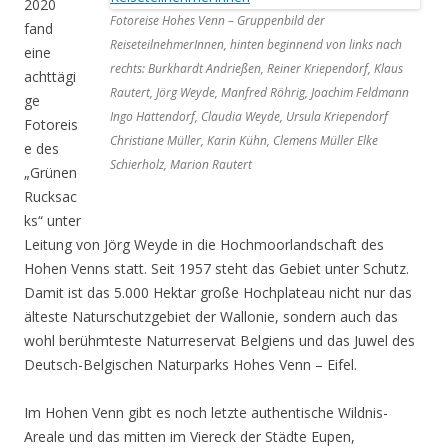
2020
Fotoreise Hohes Venn – Gruppenbild der
fand
ReiseteilnehmerInnen, hinten beginnend von links nach
eine
rechts: Burkhardt Andrießen, Reiner Kriependorf, Klaus
achttägi
Rautert, Jörg Weyde, Manfred Röhrig, Joachim Feldmann
ge
Ingo Hattendorf, Claudia Weyde, Ursula Kriependorf
Fotoreis
Christiane Müller, Karin Kühn, Clemens Müller Elke
e des
Schierholz, Marion Rautert
„Grünen
Rucksac
ks“ unter
Leitung von Jörg Weyde in die Hochmoorlandschaft des
Hohen Venns statt. Seit 1957 steht das Gebiet unter Schutz.
Damit ist das 5.000 Hektar große Hochplateau nicht nur das
älteste Naturschutzgebiet der Wallonie, sondern auch das
wohl berühmteste Naturreservat Belgiens und das Juwel des
Deutsch-Belgischen Naturparks Hohes Venn – Eifel.
Im Hohen Venn gibt es noch letzte authentische Wildnis-
Areale und das mitten im Viereck der Städte Eupen,