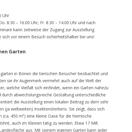
0 Uhr
 Do. 8.30 – 16.00 Uhr, Fr. 8.30 – 14.00 Uhr und nach
inare kann zeitweise der Zugang zur Ausstellung
e sich vor einem Besuch sicherheitshalber bei uns!
chen Garten
sgarten in Bönen die tierischen Besucher beobachtet und
teten sie ihr Augenmerk vermehrt auch auf die Welt der
r, welche Vielfalt sich einfindet, wenn ein Garten nahezu
d durch abwechslungsreiche Gestaltung unterschiedliche
ntiert die Ausstellung einen lokalen Beitrag zu dem sehr
 (ja weltweiten) Insektensterbens. Sie zeigt, dass sich
n (ca. 450 m²) eine kleine Oase für die heimische
lohnt, auch im Kleinen tätig zu werden. Etwa 17 Mill.
andesfläche aus. Mit seinem eigenen Garten kann jeder