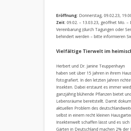
Eröffnung
: Donnerstag, 09.02.23, 19.0
Zeit
: 09.02. – 13.03.23, geöffnet Mo. –
Vereinbarung (durch Tagungen oder Sem
behindert werden – bitte informieren Si
Vielfältige Tierwelt im heimis
Herbert und Dr. Janine Teuppenhayn
haben seit über 15 Jahren in ihrem Hau
fotografiert. In den letzten Jahren rich
Insekten. Dabei erstaunt es immer wiede
ganzjährig blühende Pflanzen bietet un
Lebensräume bereitstellt. Damit dokume
aktuellen Problem des deutschlandweiten
selbst in einem recht kleinen Hausgarte
Insektenwelt schaffen lässt und es sich 
Gärten in Deutschland machen 2% der L