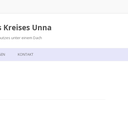
s Kreises Unna
hutzes unter einem Dach
Zum
Inhalt
GEN
KONTAKT
springen
GSKALENDER
ANFAHRT
T