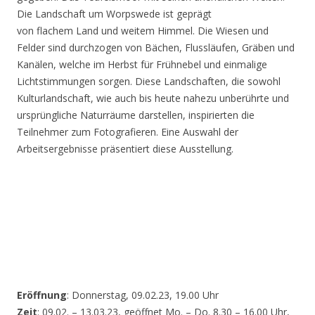
Die Landschaft um Worpswede ist geprägt
von flachem Land und weitem Himmel. Die Wiesen und
Felder sind durchzogen von Bächen, Flussläufen, Gräben und
Kanälen, welche im Herbst für Frühnebel und einmalige
Lichtstimmungen sorgen. Diese Landschaften, die sowohl
Kulturlandschaft, wie auch bis heute nahezu unberührte und
ursprüngliche Naturräume darstellen, inspirierten die
Teilnehmer zum Fotografieren. Eine Auswahl der
Arbeitsergebnisse präsentiert diese Ausstellung.
Eröffnung
: Donnerstag, 09.02.23, 19.00 Uhr
Zeit
: 09.02. – 13.03.23, geöffnet Mo. – Do. 8.30 – 16.00 Uhr,