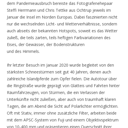
dem Pandemieausbruch bereiste das Fotografenehepaar
Steffi Herrmann und Chris Tettke aus Ochtrup jeweils im
Januar die Insel im Norden Europas. Dabei faszinierten nicht
nur die wechselnden Licht- und Wetterverhältnisse, sondern
auch abseits der bekannten Hotspots, soweit es das Wetter
zuließ, die teils zarten, teils heftigen Farbvariationen des
Eises, der Gewässer, der Bodenstrukturen
und des Himmels.
Ihr letzter Besuch im Januar 2020 wurde begleitet von den
stärksten Schneestürmen seit gut 40 Jahren, denen auch
zahlreiche Islandpferde zum Opfer fielen. Die Autotour über
die Ringstraße wurde geprägt von Glatteis und Fahrten hinter
Räumfahrzeugen, von Stürmen, die ein Verlassen der
Unterkünfte nicht zuließen, aber auch von traumhaft klaren
Tagen, die am Abend die Sicht auf Polarlichter ermöglichten.
Oft mit Stativ, immer ohne zusätzliche Filter, arbeiten beide
mit dem APSC-System von Fuji und einem Objektivspektrum
von 10-400 mm und präsentieren einen Querschnitt ihrer