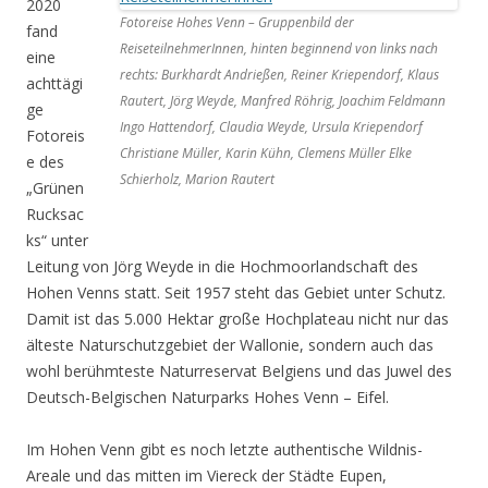
2020
Fotoreise Hohes Venn – Gruppenbild der
fand
ReiseteilnehmerInnen, hinten beginnend von links nach
eine
rechts: Burkhardt Andrießen, Reiner Kriependorf, Klaus
achttägi
Rautert, Jörg Weyde, Manfred Röhrig, Joachim Feldmann
ge
Ingo Hattendorf, Claudia Weyde, Ursula Kriependorf
Fotoreis
Christiane Müller, Karin Kühn, Clemens Müller Elke
e des
Schierholz, Marion Rautert
„Grünen
Rucksac
ks“ unter
Leitung von Jörg Weyde in die Hochmoorlandschaft des
Hohen Venns statt. Seit 1957 steht das Gebiet unter Schutz.
Damit ist das 5.000 Hektar große Hochplateau nicht nur das
älteste Naturschutzgebiet der Wallonie, sondern auch das
wohl berühmteste Naturreservat Belgiens und das Juwel des
Deutsch-Belgischen Naturparks Hohes Venn – Eifel.
Im Hohen Venn gibt es noch letzte authentische Wildnis-
Areale und das mitten im Viereck der Städte Eupen,