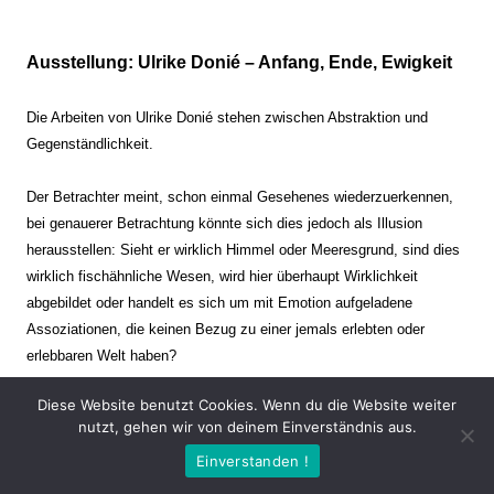
Ausstellung: Ulrike Donié – Anfang, Ende, Ewigkeit
Die Arbeiten von Ulrike Donié stehen zwischen Abstraktion und
Gegenständlichkeit.
Der Betrachter meint, schon einmal Gesehenes wiederzuerkennen,
bei genauerer Betrachtung könnte sich dies jedoch als Illusion
herausstellen: Sieht er wirklich Himmel oder Meeresgrund, sind dies
wirklich fischähnliche Wesen, wird hier überhaupt Wirklichkeit
abgebildet oder handelt es sich um mit Emotion aufgeladene
Assoziationen, die keinen Bezug zu einer jemals erlebten oder
erlebbaren Welt haben?
Diese Website benutzt Cookies. Wenn du die Website weiter
Verharren und Dynamik stehen sich dabei gegenüber. Zeit steht still
nutzt, gehen wir von deinem Einverständnis aus.
oder verrinnt im Nu. Es soll dabei eine Spannung, auch farblich, bis
Einverstanden !
zur Schmerzgrenze erzeugt werden. Die Arbeiten stellen ambivalente
Situationen dar. Kaum kann der Betrachter entscheiden, ob er hier