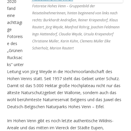
2020
Fotoreise Hohes Venn – Gruppenbild der
fand
ReiseteilnehmerInnen, hinten beginnend von links nach
eine
rechts: Burkhardt Andrießen, Reiner Kriependorf, Klaus
achttägi
Rautert, Jörg Weyde, Manfred Röhrig, Joachim Feldmann
ge
Ingo Hattendorf, Claudia Weyde, Ursula Kriependorf
Fotoreis
Christiane Müller, Karin Kühn, Clemens Müller Elke
e des
Schierholz, Marion Rautert
„Grünen
Rucksac
ks“ unter
Leitung von Jörg Weyde in die Hochmoorlandschaft des
Hohen Venns statt. Seit 1957 steht das Gebiet unter Schutz.
Damit ist das 5.000 Hektar große Hochplateau nicht nur das
älteste Naturschutzgebiet der Wallonie, sondern auch das
wohl berühmteste Naturreservat Belgiens und das Juwel des
Deutsch-Belgischen Naturparks Hohes Venn – Eifel.
Im Hohen Venn gibt es noch letzte authentische Wildnis-
Areale und das mitten im Viereck der Städte Eupen,