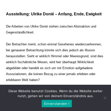
Ausstellung: Ulrike Donié – Anfang, Ende, Ewigkeit
Die Arbeiten von Ulrike Donié stehen zwischen Abstraktion und
Gegenständlichkeit.
Der Betrachter meint, schon einmal Gesehenes wiederzuerkennen,
bei genauerer Betrachtung könnte sich dies jedoch als Illusion
herausstellen: Sieht er wirklich Himmel oder Meeresgrund, sind dies
wirklich fischähnliche Wesen, wird hier überhaupt Wirklichkeit
abgebildet oder handelt es sich um mit Emotion aufgeladene
Assoziationen, die keinen Bezug zu einer jemals erlebten oder
erlebbaren Welt haben?
Diese Website benutzt Cookies. Wenn du die Website weiter
Verharren und Dynamik stehen sich dabei gegenüber. Zeit steht still
nutzt, gehen wir von deinem Einverständnis aus.
oder verrinnt im Nu. Es soll dabei eine Spannung, auch farblich, bis
Einverstanden !
zur Schmerzgrenze erzeugt werden. Die Arbeiten stellen ambivalente
Situationen dar. Kaum kann der Betrachter entscheiden, ob er hier