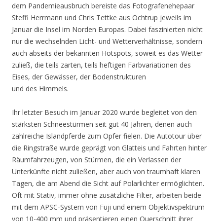
dem Pandemieausbruch bereiste das Fotografenehepaar
Steffi Herrmann und Chris Tettke aus Ochtrup jeweils im
Januar die Insel im Norden Europas. Dabei faszinierten nicht
nur die wechselnden Licht- und Wetterverhältnisse, sondern
auch abseits der bekannten Hotspots, soweit es das Wetter
zuließ, die teils zarten, teils heftigen Farbvariationen des
Eises, der Gewässer, der Bodenstrukturen
und des Himmels.
Ihr letzter Besuch im Januar 2020 wurde begleitet von den
stärksten Schneestürmen seit gut 40 Jahren, denen auch
zahlreiche Islandpferde zum Opfer fielen. Die Autotour über
die Ringstraße wurde geprägt von Glatteis und Fahrten hinter
Räumfahrzeugen, von Stürmen, die ein Verlassen der
Unterkünfte nicht zuließen, aber auch von traumhaft klaren
Tagen, die am Abend die Sicht auf Polarlichter ermöglichten.
Oft mit Stativ, immer ohne zusätzliche Filter, arbeiten beide
mit dem APSC-System von Fuji und einem Objektivspektrum
von 10-400 mm und präsentieren einen Querschnitt ihrer