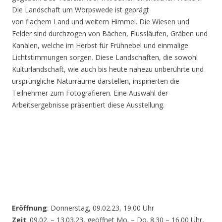
Die Landschaft um Worpswede ist geprägt
von flachem Land und weitem Himmel. Die Wiesen und
Felder sind durchzogen von Bächen, Flussläufen, Gräben und
Kanälen, welche im Herbst für Frühnebel und einmalige
Lichtstimmungen sorgen. Diese Landschaften, die sowohl
Kulturlandschaft, wie auch bis heute nahezu unberührte und
ursprüngliche Naturräume darstellen, inspirierten die
Teilnehmer zum Fotografieren. Eine Auswahl der
Arbeitsergebnisse präsentiert diese Ausstellung.
Eröffnung
: Donnerstag, 09.02.23, 19.00 Uhr
Zeit
: 09.02. – 13.03.23, geöffnet Mo. – Do. 8.30 – 16.00 Uhr,