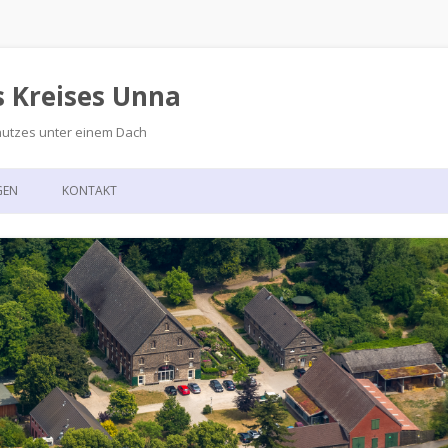
s Kreises Unna
hutzes unter einem Dach
Zum
Inhalt
GEN
KONTAKT
springen
GSKALENDER
ANFAHRT
T