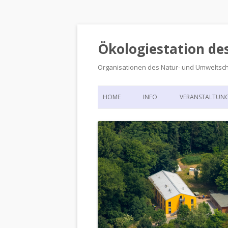
Ökologiestation de
Organisationen des Natur- und Umweltsc
HOME
INFO
VERANSTALTUN
ORGANISATIONSSTRUKTUR
VERANSTALTUN
DIE ÖKOLOGIESTATION – FAS
900 JAHRE VORGESCHICHTE