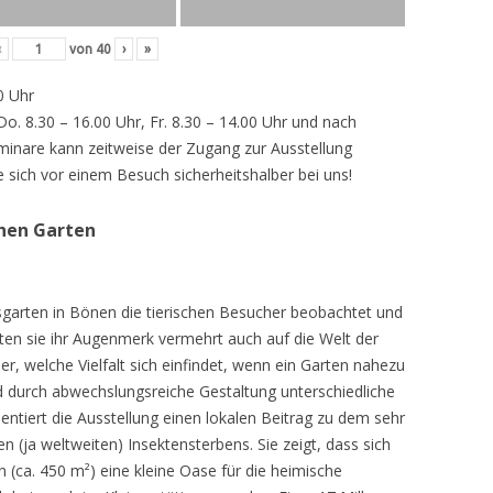
‹
von
40
›
»
0 Uhr
 Do. 8.30 – 16.00 Uhr, Fr. 8.30 – 14.00 Uhr und nach
inare kann zeitweise der Zugang zur Ausstellung
e sich vor einem Besuch sicherheitshalber bei uns!
chen Garten
sgarten in Bönen die tierischen Besucher beobachtet und
teten sie ihr Augenmerk vermehrt auch auf die Welt der
r, welche Vielfalt sich einfindet, wenn ein Garten nahezu
d durch abwechslungsreiche Gestaltung unterschiedliche
ntiert die Ausstellung einen lokalen Beitrag zu dem sehr
 (ja weltweiten) Insektensterbens. Sie zeigt, dass sich
n (ca. 450 m²) eine kleine Oase für die heimische