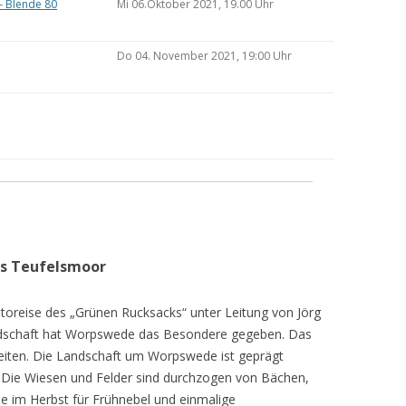
– Blende 80
Mi 06.Oktober 2021, 19.00 Uhr
Do 04. November 2021, 19:00 Uhr
as Teufelsmoor
toreise des „Grünen Rucksacks“ unter Leitung von Jörg
dschaft hat Worpswede das Besondere gegeben. Das
eiten. Die Landschaft um Worpswede ist geprägt
Die Wiesen und Felder sind durchzogen von Bächen,
e im Herbst für Frühnebel und einmalige