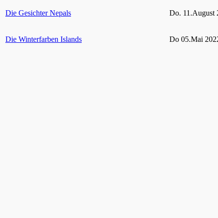
Die Gesichter Nepals
Do. 11.August 
Die Winterfarben Islands
Do 05.Mai 2022
Rügen und seine Schutzgebiete
Do 10.Februar 
Grün Auf! – Gärten und Parks im Ruhrgebiet
bis 06. Februar
2021
Hohes Venn – Eifel
11. Februar 20
Vielfältige Tierwelt im heimischen Garten
Do. 29. April 2