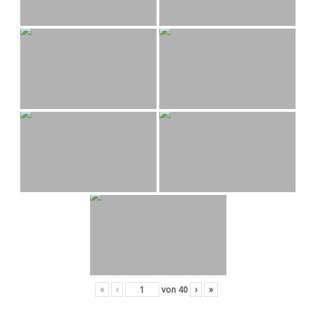
«
‹
von
40
›
»