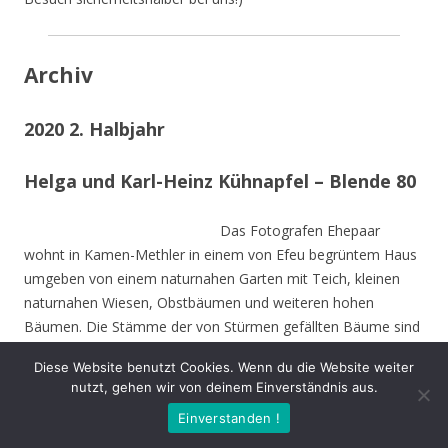
Archiv
2020 2. Halbjahr
Helga und Karl-Heinz Kühnapfel – Blende 80
Das Fotografen Ehepaar
wohnt in Kamen-Methler in einem von Efeu begrüntem Haus
umgeben von einem naturnahen Garten mit Teich, kleinen
naturnahen Wiesen, Obstbäumen und weiteren hohen
Bäumen. Die Stämme der von Stürmen gefällten Bäume sind
zu Teilen im Garten integriert und dienen vielen Insekten und
Diese Website benutzt Cookies. Wenn du die Website weiter
Vögeln als Nahrungs-und Brutstätte.
nutzt, gehen wir von deinem Einverständnis aus.
Einverstanden !
Beide sind Mitbegründer des NABU Unna und setzen sich seit
Jahrzehnten für den Natur- und Umweltschutz nein.