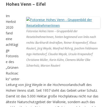
Hohes Venn – Eifel
Im
Herbst
2020
Fotoreise Hohes Venn – Gruppenbild der
fand
ReiseteilnehmerInnen, hinten beginnend von links nach
eine
rechts: Burkhardt Andrießen, Reiner Kriependorf, Klaus
achttägi
Rautert, Jörg Weyde, Manfred Röhrig, Joachim Feldmann
ge
Ingo Hattendorf, Claudia Weyde, Ursula Kriependorf
Fotoreis
Christiane Müller, Karin Kühn, Clemens Müller Elke
e des
Schierholz, Marion Rautert
„Grünen
Rucksac
ks“ unter
Leitung von Jörg Weyde in die Hochmoorlandschaft des
Hohen Venns statt. Seit 1957 steht das Gebiet unter Schutz.
Damit ist das 5.000 Hektar große Hochplateau nicht nur das
älteste Naturschutzgebiet der Wallonie, sondern auch das