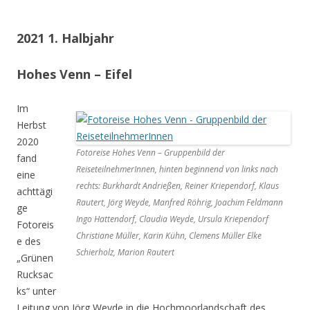
2021 1. Halbjahr
Hohes Venn – Eifel
Im
Herbst
2020
Fotoreise Hohes Venn – Gruppenbild der
fand
ReiseteilnehmerInnen, hinten beginnend von links nach
eine
rechts: Burkhardt Andrießen, Reiner Kriependorf, Klaus
achttägi
Rautert, Jörg Weyde, Manfred Röhrig, Joachim Feldmann
ge
Ingo Hattendorf, Claudia Weyde, Ursula Kriependorf
Fotoreis
Christiane Müller, Karin Kühn, Clemens Müller Elke
e des
Schierholz, Marion Rautert
„Grünen
Rucksac
ks“ unter
Leitung von Jörg Weyde in die Hochmoorlandschaft des