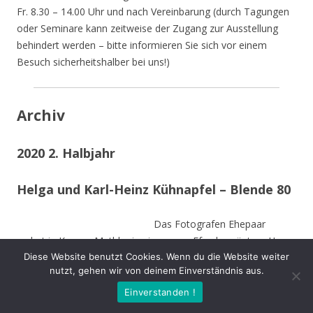
Fr. 8.30 – 14.00 Uhr und nach Vereinbarung (durch Tagungen
oder Seminare kann zeitweise der Zugang zur Ausstellung
behindert werden – bitte informieren Sie sich vor einem
Besuch sicherheitshalber bei uns!)
Archiv
2020 2. Halbjahr
Helga und Karl-Heinz Kühnapfel – Blende 80
Das Fotografen Ehepaar
wohnt in Kamen-Methler in einem von Efeu begrüntem Haus
Diese Website benutzt Cookies. Wenn du die Website weiter
umgeben von einem naturnahen Garten mit Teich, kleinen
nutzt, gehen wir von deinem Einverständnis aus.
naturnahen Wiesen, Obstbäumen und weiteren hohen
Bäumen. Die Stämme der von Stürmen gefällten Bäume sind
Einverstanden !
zu Teilen im Garten integriert und dienen vielen Insekten und