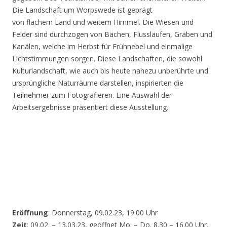
Die Landschaft um Worpswede ist geprägt
von flachem Land und weitem Himmel. Die Wiesen und
Felder sind durchzogen von Bächen, Flussläufen, Gräben und
Kanälen, welche im Herbst für Frühnebel und einmalige
Lichtstimmungen sorgen. Diese Landschaften, die sowohl
Kulturlandschaft, wie auch bis heute nahezu unberührte und
ursprüngliche Naturräume darstellen, inspirierten die
Teilnehmer zum Fotografieren. Eine Auswahl der
Arbeitsergebnisse präsentiert diese Ausstellung.
Eröffnung
: Donnerstag, 09.02.23, 19.00 Uhr
Zeit
: 09.02. – 13.03.23, geöffnet Mo. – Do. 8.30 – 16.00 Uhr,