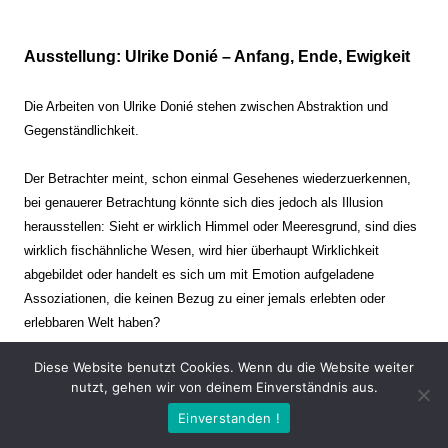
Ausstellung: Ulrike Donié – Anfang, Ende, Ewigkeit
Die Arbeiten von Ulrike Donié stehen zwischen Abstraktion und
Gegenständlichkeit.
Der Betrachter meint, schon einmal Gesehenes wiederzuerkennen,
bei genauerer Betrachtung könnte sich dies jedoch als Illusion
herausstellen: Sieht er wirklich Himmel oder Meeresgrund, sind dies
wirklich fischähnliche Wesen, wird hier überhaupt Wirklichkeit
abgebildet oder handelt es sich um mit Emotion aufgeladene
Assoziationen, die keinen Bezug zu einer jemals erlebten oder
erlebbaren Welt haben?
Diese Website benutzt Cookies. Wenn du die Website weiter
Verharren und Dynamik stehen sich dabei gegenüber. Zeit steht still
nutzt, gehen wir von deinem Einverständnis aus.
oder verrinnt im Nu. Es soll dabei eine Spannung, auch farblich, bis
Einverstanden !
zur Schmerzgrenze erzeugt werden. Die Arbeiten stellen ambivalente
Situationen dar. Kaum kann der Betrachter entscheiden, ob er hier