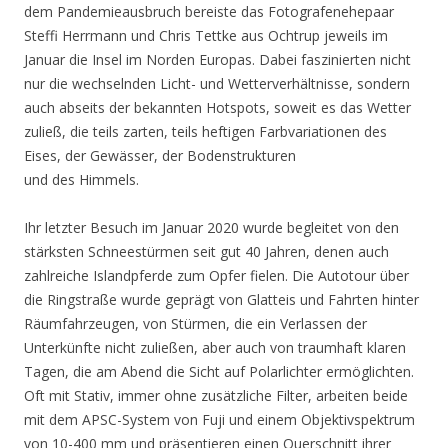
dem Pandemieausbruch bereiste das Fotografenehepaar
Steffi Herrmann und Chris Tettke aus Ochtrup jeweils im
Januar die Insel im Norden Europas. Dabei faszinierten nicht
nur die wechselnden Licht- und Wetterverhältnisse, sondern
auch abseits der bekannten Hotspots, soweit es das Wetter
zuließ, die teils zarten, teils heftigen Farbvariationen des
Eises, der Gewässer, der Bodenstrukturen
und des Himmels.
Ihr letzter Besuch im Januar 2020 wurde begleitet von den
stärksten Schneestürmen seit gut 40 Jahren, denen auch
zahlreiche Islandpferde zum Opfer fielen. Die Autotour über
die Ringstraße wurde geprägt von Glatteis und Fahrten hinter
Räumfahrzeugen, von Stürmen, die ein Verlassen der
Unterkünfte nicht zuließen, aber auch von traumhaft klaren
Tagen, die am Abend die Sicht auf Polarlichter ermöglichten.
Oft mit Stativ, immer ohne zusätzliche Filter, arbeiten beide
mit dem APSC-System von Fuji und einem Objektivspektrum
von 10-400 mm und präsentieren einen Querschnitt ihrer