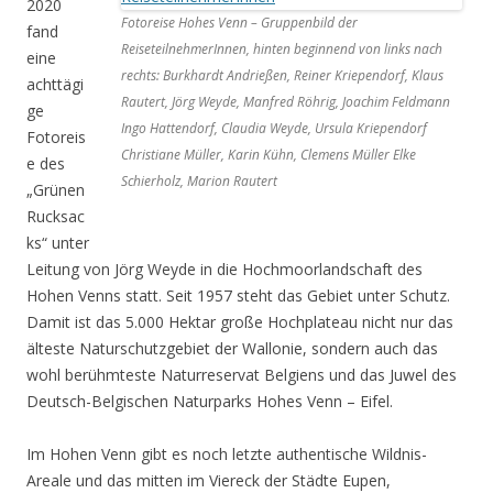
2020
Fotoreise Hohes Venn – Gruppenbild der
fand
ReiseteilnehmerInnen, hinten beginnend von links nach
eine
rechts: Burkhardt Andrießen, Reiner Kriependorf, Klaus
achttägi
Rautert, Jörg Weyde, Manfred Röhrig, Joachim Feldmann
ge
Ingo Hattendorf, Claudia Weyde, Ursula Kriependorf
Fotoreis
Christiane Müller, Karin Kühn, Clemens Müller Elke
e des
Schierholz, Marion Rautert
„Grünen
Rucksac
ks“ unter
Leitung von Jörg Weyde in die Hochmoorlandschaft des
Hohen Venns statt. Seit 1957 steht das Gebiet unter Schutz.
Damit ist das 5.000 Hektar große Hochplateau nicht nur das
älteste Naturschutzgebiet der Wallonie, sondern auch das
wohl berühmteste Naturreservat Belgiens und das Juwel des
Deutsch-Belgischen Naturparks Hohes Venn – Eifel.
Im Hohen Venn gibt es noch letzte authentische Wildnis-
Areale und das mitten im Viereck der Städte Eupen,