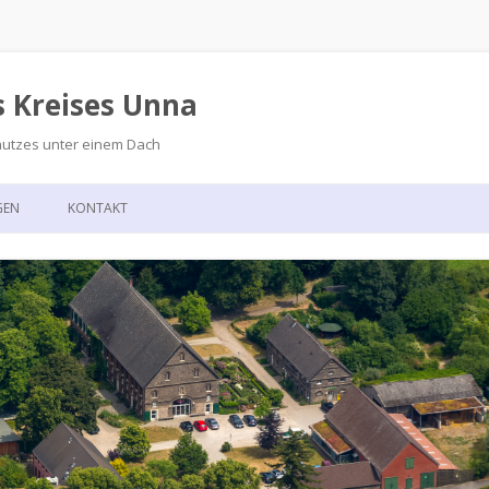
s Kreises Unna
hutzes unter einem Dach
Zum
Inhalt
GEN
KONTAKT
springen
GSKALENDER
ANFAHRT
T