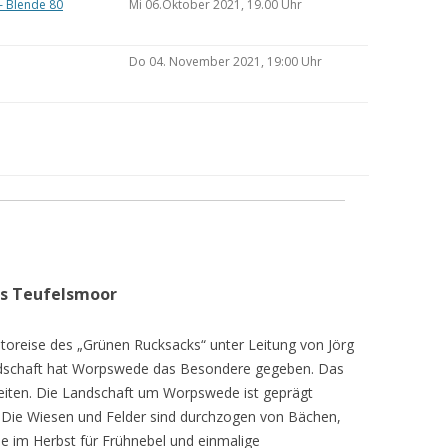
– Blende 80
Mi 06.Oktober 2021, 19.00 Uhr
Do 04. November 2021, 19:00 Uhr
as Teufelsmoor
toreise des „Grünen Rucksacks“ unter Leitung von Jörg
dschaft hat Worpswede das Besondere gegeben. Das
eiten. Die Landschaft um Worpswede ist geprägt
Die Wiesen und Felder sind durchzogen von Bächen,
e im Herbst für Frühnebel und einmalige