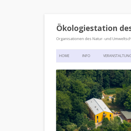
Ökologiestation de
Organisationen des Natur- und Umweltsc
HOME
INFO
VERANSTALTUN
ORGANISATIONSSTRUKTUR
VERANSTALTUN
DIE ÖKOLOGIESTATION – FAS
900 JAHRE VORGESCHICHTE