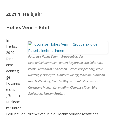
2021 1. Halbjahr
Hohes Venn – Eifel
Im
Herbst
2020
Fotoreise Hohes Venn – Gruppenbild der
fand
ReiseteilnehmerInnen, hinten beginnend von links nach
eine
rechts: Burkhardt Andrießen, Reiner Kriependorf, Klaus
achttägi
Rautert, Jörg Weyde, Manfred Röhrig, Joachim Feldmann
ge
Ingo Hattendorf, Claudia Weyde, Ursula Kriependorf
Fotoreis
Christiane Müller, Karin Kühn, Clemens Müller Elke
e des
Schierholz, Marion Rautert
„Grünen
Rucksac
ks“ unter
Leitung von Jörg Weyde in die Hochmoorlandschaft des