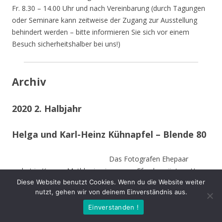
Fr. 8.30 – 14.00 Uhr und nach Vereinbarung (durch Tagungen
oder Seminare kann zeitweise der Zugang zur Ausstellung
behindert werden – bitte informieren Sie sich vor einem
Besuch sicherheitshalber bei uns!)
Archiv
2020 2. Halbjahr
Helga und Karl-Heinz Kühnapfel – Blende 80
Das Fotografen Ehepaar
wohnt in Kamen-Methler in einem von Efeu begrüntem Haus
Diese Website benutzt Cookies. Wenn du die Website weiter
umgeben von einem naturnahen Garten mit Teich, kleinen
nutzt, gehen wir von deinem Einverständnis aus.
naturnahen Wiesen, Obstbäumen und weiteren hohen
Bäumen. Die Stämme der von Stürmen gefällten Bäume sind
Einverstanden !
zu Teilen im Garten integriert und dienen vielen Insekten und